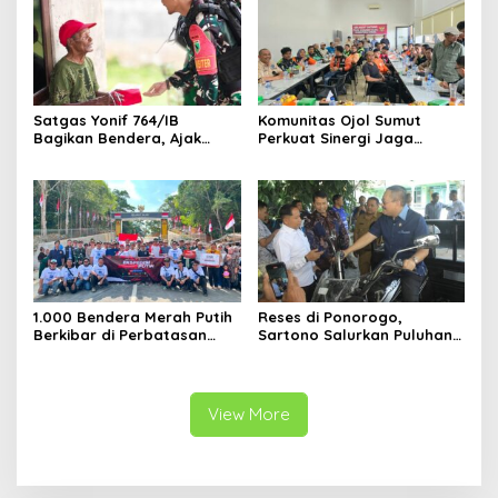
Satgas Yonif 764/IB
Komunitas Ojol Sumut
Bagikan Bendera, Ajak
Perkuat Sinergi Jaga
Warga Papua Semarakkan
Kamtibmas
HUT RI
1.000 Bendera Merah Putih
Reses di Ponorogo,
Berkibar di Perbatasan
Sartono Salurkan Puluhan
Sambas
Motor Pengangkut Sampah
View More