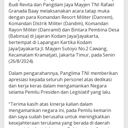
i
Budi Revita dan Pangdam Jaya Mayjen TNI Rafael
U
Granada Baay melaksanakan acara tatap muka
n
dengan para Komandan Resort Militer (Danrem),
t
Komandan Distrik Militer (Dandim), Komandan
u
k
Rayon Militer (Danramil) dan Bintara Pembina Desa
P
(Babinsa) di Jajaran Kodam Jaya/Jayakarta,
e
bertempat di Lapangan Kartika Kodam
n
Jaya/Jayakarta Jl. Mayjen Sutoyo No.2 Cawang,
c
e
Kecamatam Kramatjati, Jakarta Timur, pada Senin
g
(26/8/2024).
a
h
Dalam pengarahannya, Panglima TNI memberikan
a
apresiasi kepada seluruh personel atas dedikasi
n
!
dan kerja keras dalam mengamankan Negara
selama Pemilu Presiden dan Legislatif yang lalu.
“Terima kasih atas kinerja kalian dalam
mengamankan negara ini, pada Pemilu kemarin
dan saya sudah berusaha untuk meningkatkan
kesejahteraan terutama yang berada di daerah