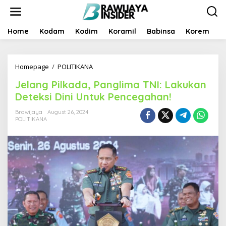
S
k
i
p
Home
Kodam
Kodim
Koramil
Babinsa
Korem
B
t
o
c
Homepage
/
POLITIKANA
J
o
e
n
Jelang Pilkada, Panglima TNI: Lakukan
l
t
a
e
Deteksi Dini Untuk Pencegahan!
n
n
g
t
Brawijaya
August 26, 2024
POLITIKANA
P
i
l
k
a
d
a
,
P
a
n
g