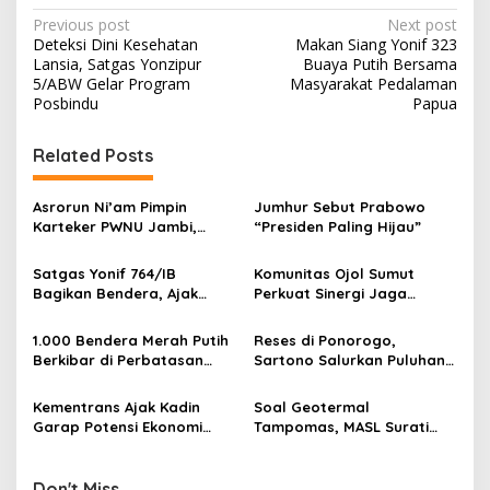
P
Previous post
Next post
Deteksi Dini Kesehatan
Makan Siang Yonif 323
o
Lansia, Satgas Yonzipur
Buaya Putih Bersama
s
5/ABW Gelar Program
Masyarakat Pedalaman
Posbindu
Papua
t
n
Related Posts
a
v
Asrorun Ni’am Pimpin
Jumhur Sebut Prabowo
Karteker PWNU Jambi,
“Presiden Paling Hijau”
i
Pengamat: Figur Pemimpin
g
Muda Visioner untuk Abad
Satgas Yonif 764/IB
Komunitas Ojol Sumut
Kedua NU
Bagikan Bendera, Ajak
Perkuat Sinergi Jaga
a
Warga Papua Semarakkan
Kamtibmas
t
HUT RI
1.000 Bendera Merah Putih
Reses di Ponorogo,
i
Berkibar di Perbatasan
Sartono Salurkan Puluhan
Sambas
Motor Pengangkut Sampah
o
Kementrans Ajak Kadin
Soal Geotermal
n
Garap Potensi Ekonomi
Tampomas, MASL Surati
Kawasan Transmigrasi
Parpol dan Desak DPRD
Buka Dokumen Proyek
Don't Miss