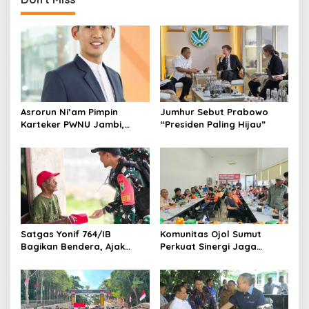
Asrorun Ni’am Pimpin
Jumhur Sebut Prabowo
Karteker PWNU Jambi,
“Presiden Paling Hijau”
Pengamat: Figur Pemimpin
Muda Visioner untuk Abad
Kedua NU
Satgas Yonif 764/IB
Komunitas Ojol Sumut
Bagikan Bendera, Ajak
Perkuat Sinergi Jaga
Warga Papua Semarakkan
Kamtibmas
HUT RI