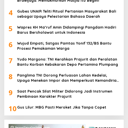
Brawijaya: Memakmurkan Masjid Itu Begini!
4
Gubes UNAIR Teliti Ritual Pertanian Masyarakat Bali
sebagai Upaya Pelestarian Bahasa Daerah
5
Wapres KH Ma’ruf Amin Didampingi Pangdam Hadiri
Barus Bersholawat untuk Indonesia
6
Wujud Empati, Satgas Pamtas Yonif 132/BS Bantu
Prosesi Pemakaman Warga
7
Yudo Margono: TNI Kerahkan Prajurit dan Peralatan
Bantu Korban Kebakaran Depo Pertamina Plumpang
8
Panglima TNI Dorong Perluasan Lahan Kedelai,
Upaya Menekan Impor dan Memperkuat Kemandirian
Pangan
9
Saat Pencak Silat Militer Didorong Jadi Instrumen
Pembinaan Karakter Prajurit
10
Gus Lilur: MBG Pasti Meroket Jika Tanpa Copet