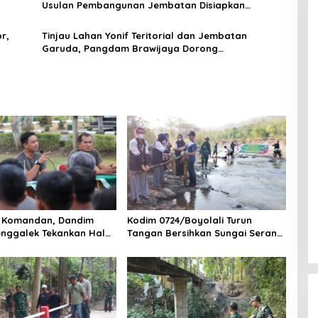
Usulan Pembangunan Jembatan Disiapkan
Berdasarkan Kondisi Lapangan
r,
Tinjau Lahan Yonif Teritorial dan Jembatan
Garuda, Pangdam Brawijaya Dorong
Pembangunan Mojokerto Berbasis Ketahanan
Wilayah
m Komandan, Dandim
Kodim 0724/Boyolali Turun
nggalek Tekankan Hal
Tangan Bersihkan Sungai Serang,
Ini Tujuannya