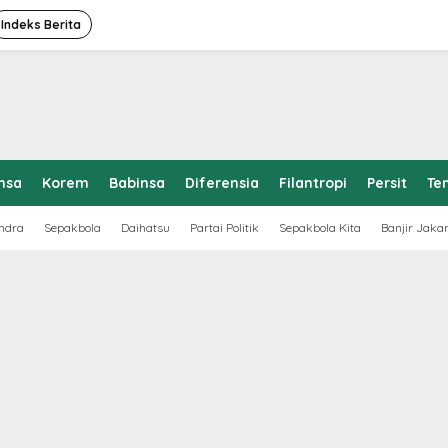
Indeks Berita
nsa
Korem
Babinsa
Diferensia
Filantropi
Persit
Te
ndra
Sepakbola
Daihatsu
Partai Politik
Sepakbola Kita
Banjir Jaka