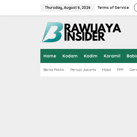
S
k
Thursday, August 6, 2026
Terms of Service
i
p
t
o
c
o
n
t
Home
Kodam
Kodim
Koramil
Babi
e
n
t
Berita Politik
Persija Jakarta
Mobil
PPP
Geri