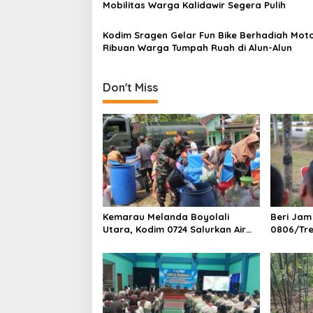
t
Mobilitas Warga Kalidawir Segera Pulih
i
Kodim Sragen Gelar Fun Bike Berhadiah Moto
o
Ribuan Warga Tumpah Ruah di Alun-Alun
n
Don't Miss
Kemarau Melanda Boyolali
Beri Ja
Utara, Kodim 0724 Salurkan Air
0806/Tre
Bersih
Ini