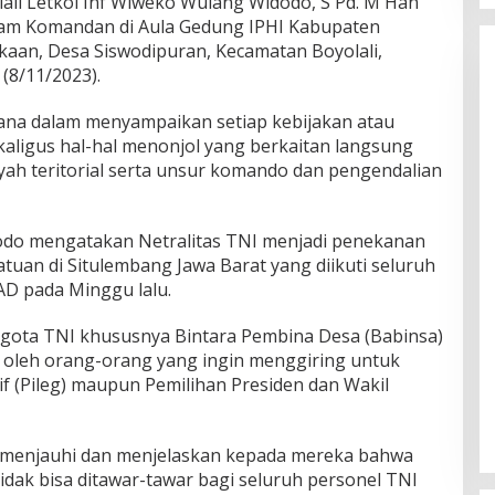
lali Letkol Inf Wiweko Wulang Widodo, S Pd. M Han
 Jam Komandan di Aula Gedung IPHI Kabupaten
ekaan, Desa Siswodipuran, Kecamatan Boyolali,
(8/11/2023).
na dalam menyampaikan setiap kebijakan atau
kaligus hal-hal menonjol yang berkaitan langsung
ayah teritorial serta unsur komando dan pengendalian
odo mengatakan Netralitas TNI menjadi penekanan
uan di Situlembang Jawa Barat yang diikuti seluruh
D pada Minggu lalu.
ggota TNI khususnya Bintara Pembina Desa (Babinsa)
n oleh orang-orang yang ingin menggiring untuk
tif (Pileg) maupun Pemilihan Presiden dan Wakil
menjauhi dan menjelaskan kepada mereka bahwa
tidak bisa ditawar-tawar bagi seluruh personel TNI