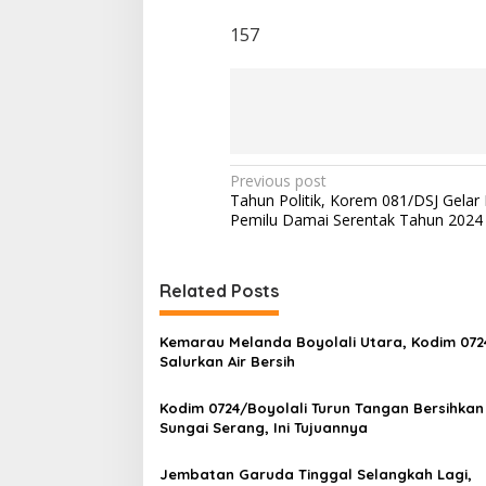
157
P
Previous post
Tahun Politik, Korem 081/DSJ Gelar 
o
Pemilu Damai Serentak Tahun 2024
s
t
Related Posts
n
a
Kemarau Melanda Boyolali Utara, Kodim 072
v
Salurkan Air Bersih
i
Kodim 0724/Boyolali Turun Tangan Bersihkan
g
Sungai Serang, Ini Tujuannya
a
Jembatan Garuda Tinggal Selangkah Lagi,