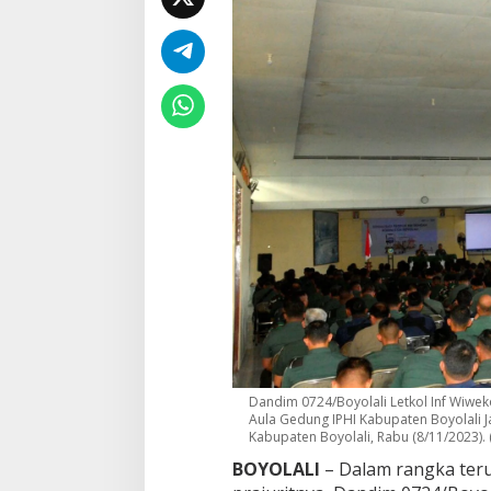
r
g
a
M
a
t
i
!
Dandim 0724/Boyolali Letkol Inf Wiw
Aula Gedung IPHI Kabupaten Boyolali J
Kabupaten Boyolali, Rabu (8/11/2023). 
BOYOLALI
– Dalam rangka teru