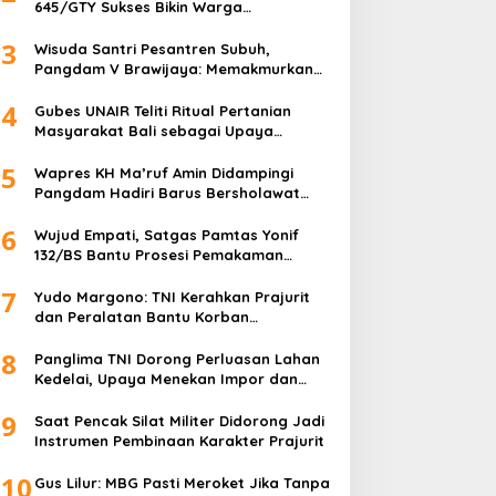
645/GTY Sukses Bikin Warga
Perbatasan Serahkan Senpi Rakitan
3
Wisuda Santri Pesantren Subuh,
Pangdam V Brawijaya: Memakmurkan
Masjid Itu Begini!
4
Gubes UNAIR Teliti Ritual Pertanian
Masyarakat Bali sebagai Upaya
Pelestarian Bahasa Daerah
5
Wapres KH Ma’ruf Amin Didampingi
Pangdam Hadiri Barus Bersholawat
untuk Indonesia
6
Wujud Empati, Satgas Pamtas Yonif
132/BS Bantu Prosesi Pemakaman
Warga
7
Yudo Margono: TNI Kerahkan Prajurit
dan Peralatan Bantu Korban
Kebakaran Depo Pertamina Plumpang
8
Panglima TNI Dorong Perluasan Lahan
Kedelai, Upaya Menekan Impor dan
Memperkuat Kemandirian Pangan
9
Saat Pencak Silat Militer Didorong Jadi
Instrumen Pembinaan Karakter Prajurit
10
Gus Lilur: MBG Pasti Meroket Jika Tanpa