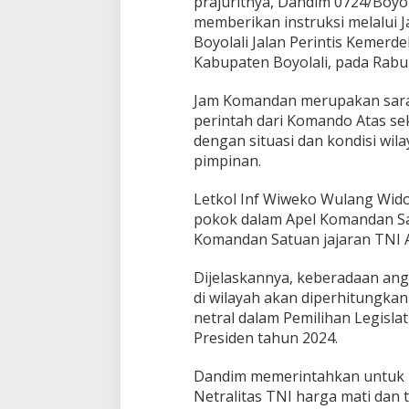
prajuritnya, Dandim 0724/Boyo
memberikan instruksi melalui
Boyolali Jalan Perintis Kemerd
Kabupaten Boyolali, pada Rabu 
Jam Komandan merupakan sara
perintah dari Komando Atas se
dengan situasi dan kondisi wil
pimpinan.
Letkol Inf Wiweko Wulang Wid
pokok dalam Apel Komandan Sat
Komandan Satuan jajaran TNI A
Dijelaskannya, keberadaan an
di wilayah akan diperhitungka
netral dalam Pemilihan Legisla
Presiden tahun 2024.
Dandim memerintahkan untuk 
Netralitas TNI harga mati dan 