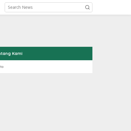
ntang Kami
rta