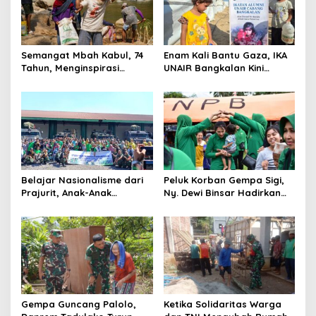
Semangat Mbah Kabul, 74
Enam Kali Bantu Gaza, IKA
Tahun, Menginspirasi
UNAIR Bangkalan Kini
Gotong Royong Bangun
Hidupkan Sumur untuk
Jembatan Garuda
10.000 Pengungsi
Belajar Nasionalisme dari
Peluk Korban Gempa Sigi,
Prajurit, Anak-Anak
Ny. Dewi Binsar Hadirkan
Disabilitas Sambangi Yonif
Bantuan dan Trauma
512/QY
Healing untuk Anak-Anak
Gempa Guncang Palolo,
Ketika Solidaritas Warga