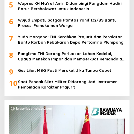
5
Wapres KH Ma’ruf Amin Didampingi Pangdam Hadiri
Barus Bersholawat untuk Indonesia
6
Wujud Empati, Satgas Pamtas Yonif 132/BS Bantu
Prosesi Pemakaman Warga
7
Yudo Margono: TNI Kerahkan Prajurit dan Peralatan
Bantu Korban Kebakaran Depo Pertamina Plumpang
8
Panglima TNI Dorong Perluasan Lahan Kedelai,
Upaya Menekan Impor dan Memperkuat Kemandirian
Pangan
9
Gus Lilur: MBG Pasti Meroket Jika Tanpa Copet
10
Saat Pencak Silat Militer Didorong Jadi Instrumen
Pembinaan Karakter Prajurit