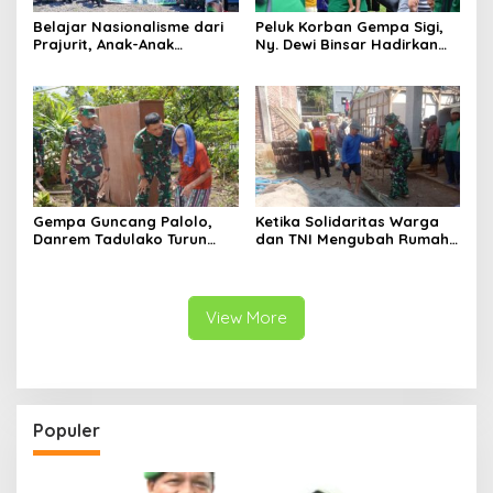
Belajar Nasionalisme dari
Peluk Korban Gempa Sigi,
Prajurit, Anak-Anak
Ny. Dewi Binsar Hadirkan
Disabilitas Sambangi Yonif
Bantuan dan Trauma
512/QY
Healing untuk Anak-Anak
Gempa Guncang Palolo,
Ketika Solidaritas Warga
Danrem Tadulako Turun
dan TNI Mengubah Rumah
Langsung Temui Warga
Rapuh Menjadi Harapan
Terdampak
Baru
View More
Populer