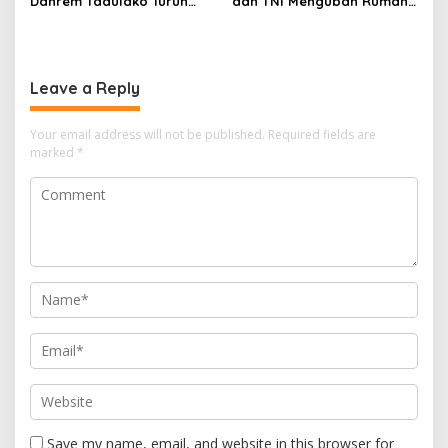
Danrem Tadulako Turun
dan TNI Mengubah Rumah
Langsung Temui Warga
Rapuh Menjadi Harapan
Terdampak
Baru
Leave a Reply
Your email address will not be published.
Required fields are
marked
*
Save my name, email, and website in this browser for