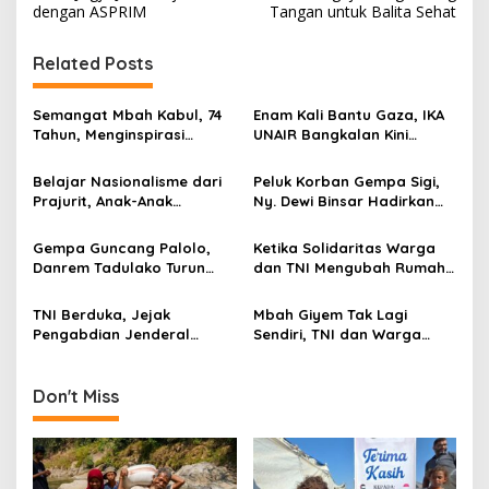
dengan ASPRIM
Tangan untuk Balita Sehat
t
n
Related Posts
a
v
Semangat Mbah Kabul, 74
Enam Kali Bantu Gaza, IKA
Tahun, Menginspirasi
UNAIR Bangkalan Kini
i
Gotong Royong Bangun
Hidupkan Sumur untuk
g
Jembatan Garuda
10.000 Pengungsi
Belajar Nasionalisme dari
Peluk Korban Gempa Sigi,
Prajurit, Anak-Anak
Ny. Dewi Binsar Hadirkan
a
Disabilitas Sambangi Yonif
Bantuan dan Trauma
t
512/QY
Healing untuk Anak-Anak
Gempa Guncang Palolo,
Ketika Solidaritas Warga
i
Danrem Tadulako Turun
dan TNI Mengubah Rumah
Langsung Temui Warga
Rapuh Menjadi Harapan
o
Terdampak
Baru
TNI Berduka, Jejak
Mbah Giyem Tak Lagi
n
Pengabdian Jenderal
Sendiri, TNI dan Warga
Ryamizard Berakhir di Usia
Bergotong Royong Bedah
76 Tahun
Rumahnya
Don't Miss