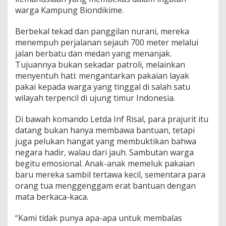
i
warga Kampung Biondikime.
a
a
Berbekal tekad dan panggilan nurani, mereka
n
T
menempuh perjalanan sejauh 700 meter melalui
N
jalan berbatu dan medan yang menanjak.
I
Tujuannya bukan sekadar patroli, melainkan
d
menyentuh hati: mengantarkan pakaian layak
i
pakai kepada warga yang tinggal di salah satu
P
a
wilayah terpencil di ujung timur Indonesia.
p
u
Di bawah komando Letda Inf Risal, para prajurit itu
a
datang bukan hanya membawa bantuan, tetapi
juga pelukan hangat yang membuktikan bahwa
negara hadir, walau dari jauh. Sambutan warga
begitu emosional. Anak-anak memeluk pakaian
baru mereka sambil tertawa kecil, sementara para
orang tua menggenggam erat bantuan dengan
mata berkaca-kaca.
“Kami tidak punya apa-apa untuk membalas