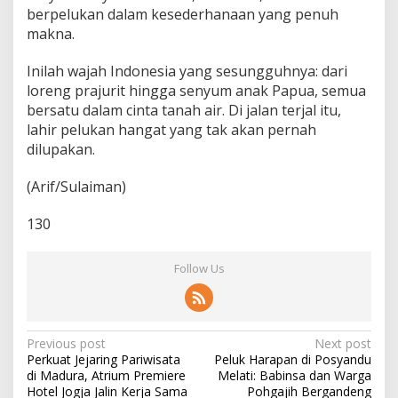
berpelukan dalam kesederhanaan yang penuh
makna.
Inilah wajah Indonesia yang sesungguhnya: dari
loreng prajurit hingga senyum anak Papua, semua
bersatu dalam cinta tanah air. Di jalan terjal itu,
lahir pelukan hangat yang tak akan pernah
dilupakan.
(Arif/Sulaiman)
130
Follow Us
P
Previous post
Next post
Perkuat Jejaring Pariwisata
Peluk Harapan di Posyandu
o
di Madura, Atrium Premiere
Melati: Babinsa dan Warga
s
Hotel Jogja Jalin Kerja Sama
Pohgajih Bergandeng