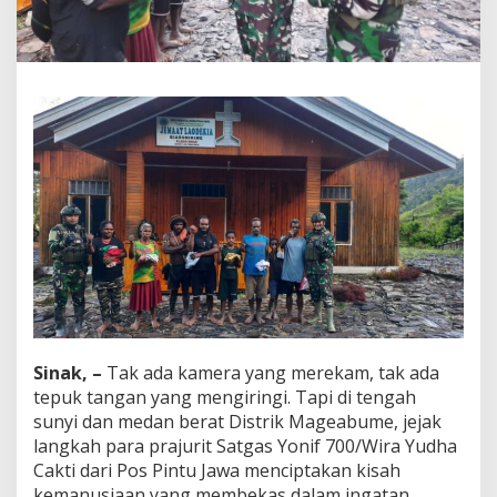
e
l
u
k
a
n
H
a
n
g
a
t
:
K
i
s
a
h
K
Sinak, –
Tak ada kamera yang merekam, tak ada
e
tepuk tangan yang mengiringi. Tapi di tengah
m
sunyi dan medan berat Distrik Mageabume, jejak
a
langkah para prajurit Satgas Yonif 700/Wira Yudha
n
u
Cakti dari Pos Pintu Jawa menciptakan kisah
s
kemanusiaan yang membekas dalam ingatan