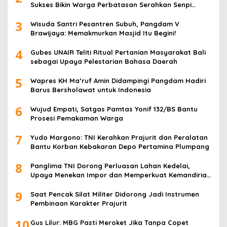
Sukses Bikin Warga Perbatasan Serahkan Senpi
Rakitan
3
Wisuda Santri Pesantren Subuh, Pangdam V
Brawijaya: Memakmurkan Masjid Itu Begini!
4
Gubes UNAIR Teliti Ritual Pertanian Masyarakat Bali
sebagai Upaya Pelestarian Bahasa Daerah
5
Wapres KH Ma’ruf Amin Didampingi Pangdam Hadiri
Barus Bersholawat untuk Indonesia
6
Wujud Empati, Satgas Pamtas Yonif 132/BS Bantu
Prosesi Pemakaman Warga
7
Yudo Margono: TNI Kerahkan Prajurit dan Peralatan
Bantu Korban Kebakaran Depo Pertamina Plumpang
8
Panglima TNI Dorong Perluasan Lahan Kedelai,
Upaya Menekan Impor dan Memperkuat Kemandirian
Pangan
9
Saat Pencak Silat Militer Didorong Jadi Instrumen
Pembinaan Karakter Prajurit
10
Gus Lilur: MBG Pasti Meroket Jika Tanpa Copet