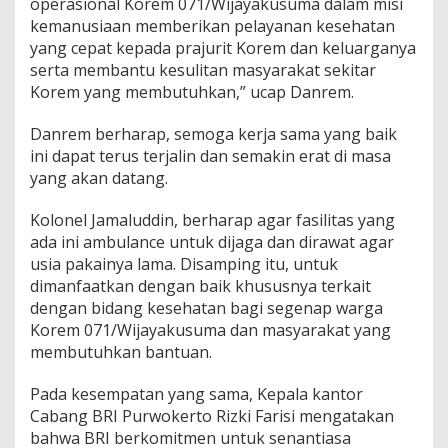
operasional Korem 071/Wijayakusuma dalam misi
K
kemanusiaan memberikan pelayanan kesehatan
o
yang cepat kepada prajurit Korem dan keluarganya
r
e
serta membantu kesulitan masyarakat sekitar
m
Korem yang membutuhkan,” ucap Danrem.
0
7
Danrem berharap, semoga kerja sama yang baik
1
ini dapat terus terjalin dan semakin erat di masa
/
W
yang akan datang.
i
j
Kolonel Jamaluddin, berharap agar fasilitas yang
a
ada ini ambulance untuk dijaga dan dirawat agar
y
usia pakainya lama. Disamping itu, untuk
a
k
dimanfaatkan dengan baik khususnya terkait
u
dengan bidang kesehatan bagi segenap warga
s
Korem 071/Wijayakusuma dan masyarakat yang
u
membutuhkan bantuan.
m
a
d
Pada kesempatan yang sama, Kepala kantor
i
Cabang BRI Purwokerto Rizki Farisi mengatakan
B
bahwa BRI berkomitmen untuk senantiasa
i