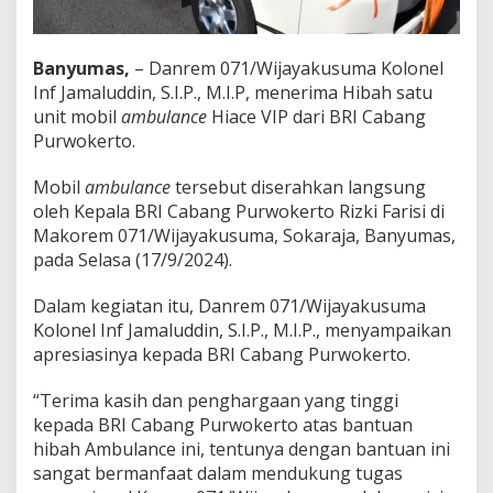
S
a
n
Banyumas,
– Danrem 071/Wijayakusuma Kolonel
g
a
Inf Jamaluddin, S.I.P., M.I.P, menerima Hibah satu
t
unit mobil
ambulance
Hiace VIP dari BRI Cabang
M
Purwokerto.
e
m
Mobil
ambulance
tersebut diserahkan langsung
b
a
oleh Kepala BRI Cabang Purwokerto Rizki Farisi di
n
Makorem 071/Wijayakusuma, Sokaraja, Banyumas,
t
pada Selasa (17/9/2024).
u
O
Dalam kegiatan itu, Danrem 071/Wijayakusuma
p
e
Kolonel Inf Jamaluddin, S.I.P., M.I.P., menyampaikan
r
apresiasinya kepada BRI Cabang Purwokerto.
a
s
“Terima kasih dan penghargaan yang tinggi
i
kepada BRI Cabang Purwokerto atas bantuan
o
n
hibah Ambulance ini, tentunya dengan bantuan ini
a
sangat bermanfaat dalam mendukung tugas
l