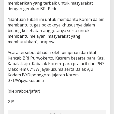
memberikan yang terbaik untuk masyarakat
d
a
dengan gerakan BRI Peduli.
n
g
“Bantuan Hibah ini untuk membantu Korem dalam
K
membantu tugas pokoknya khususnya dalam
e
bidang kesehatan anggotanya serta untuk
m
a
membantu melayani masyarakat yang
n
membutuhkan”, ucapnya.
u
s
Acara tersebut dihadiri oleh pimpinan dan Staf
i
Kancab BRI Purwokerto, Kasrem beserta para Kasi,
a
a
Kabalak aju, Kabalak Korem, para prajurit dan PNS
n
Makorem 071/Wijayakusuma serta Balak Aju
!
Kodam IV/Diponegoro jajaran Korem
071/Wijayakusuma.
(diepraboe/jafar)
215