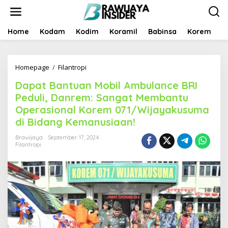
S
k
i
p
Home
Kodam
Kodim
Koramil
Babinsa
Korem
B
t
o
c
Homepage
/
Filantropi
D
o
a
n
Dapat Bantuan Mobil Ambulance BRI
p
t
a
e
Peduli, Danrem: Sangat Membantu
t
n
Operasional Korem 071/Wijayakusuma
B
t
di Bidang Kemanusiaan!
a
n
Brawijaya
September 17, 2024
t
Filantropi
u
a
n
M
o
b
i
l
A