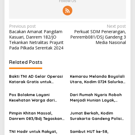
Follow Us
P
Previous post
Next post
Bacakan Amanat Pangdam
Perkuat SDM Penerangan,
o
Kasuari, Danrem 182/JO
Penremb081/DSJ Gandeng 3
s
Tekankan Netralitas Prajurit
Media Nasional
Pada Pilkada Serentak 2024
t
n
Related Posts
a
v
Bakti TNI AD Gelar Operasi
Kemarau Melanda Boyolali
Katarak Gratis untuk
Utara, Kodim 0724 Salurkan
i
Warga Madura
Air Bersih
g
Pos Bolakme Layani
Dari Rumah Nyaris Roboh
Kesehatan Warga dari
Menjadi Hunian Layak,
a
Rumah ke Rumah di Papua
Babinsa Kedungwaru
t
Pegunungan
Wujudkan Harapan Ibu Feri
Pimpin Khitan Massal,
Jumat Berkah, Kodim
i
Danrem 083/Bdj Tegaskan
Surakarta Gandeng Polisi
Hal Ini
dan FKPPI Bagikan Sayuran
o
Gratis untuk Warga
TNI Hadir untuk Rakyat,
Sambut HUT ke-58,