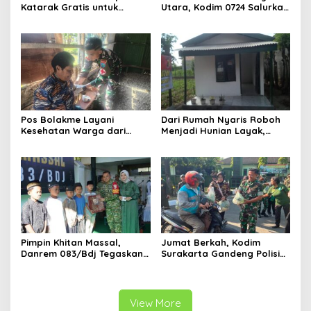
Katarak Gratis untuk
Utara, Kodim 0724 Salurkan
Warga Madura
Air Bersih
Pos Bolakme Layani
Dari Rumah Nyaris Roboh
Kesehatan Warga dari
Menjadi Hunian Layak,
Rumah ke Rumah di Papua
Babinsa Kedungwaru
Pegunungan
Wujudkan Harapan Ibu Feri
Pimpin Khitan Massal,
Jumat Berkah, Kodim
Danrem 083/Bdj Tegaskan
Surakarta Gandeng Polisi
Hal Ini
dan FKPPI Bagikan Sayuran
Gratis untuk Warga
View More