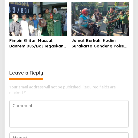
Pegunungan
Wujudkan Harapan Ibu Feri
Pimpin Khitan Massal,
Jumat Berkah, Kodim
Danrem 083/Bdj Tegaskan
Surakarta Gandeng Polisi
Hal Ini
dan FKPPI Bagikan Sayuran
Gratis untuk Warga
Leave a Reply
Your email address will not be published.
Required fields are
marked
*