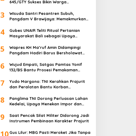
645/GTY Sukses Bikin Warga
Perbatasan Serahkan Senpi Rakitan
3
Wisuda Santri Pesantren Subuh,
Pangdam V Brawijaya: Memakmurkan
Masjid Itu Begini!
4
Gubes UNAIR Teliti Ritual Pertanian
Masyarakat Bali sebagai Upaya
Pelestarian Bahasa Daerah
5
Wapres KH Ma’ruf Amin Didampingi
Pangdam Hadiri Barus Bersholawat
untuk Indonesia
6
Wujud Empati, Satgas Pamtas Yonif
132/BS Bantu Prosesi Pemakaman
Warga
7
Yudo Margono: TNI Kerahkan Prajurit
dan Peralatan Bantu Korban
Kebakaran Depo Pertamina Plumpang
8
Panglima TNI Dorong Perluasan Lahan
Kedelai, Upaya Menekan Impor dan
Memperkuat Kemandirian Pangan
9
Saat Pencak Silat Militer Didorong Jadi
Instrumen Pembinaan Karakter Prajurit
10
Gus Lilur: MBG Pasti Meroket Jika Tanpa