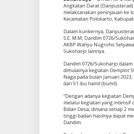
k
Angkatan Darat (Danpusterad)
a
r
melaksanakan peninjauan ke lo
t
Kecamatan Polokarto, Kabupate
o
Dalam kunkernya, Danpusterad d
S.E, M.M, Dandim 0726/Sukoharj
AKBP Wahyu Nugroho Setyawan, S
Sukoharjo lainnya.
Dandim 0726/Sukoharjo dalam
dimulainya kegiatan Demplot S
Naga pada bulan Januari 2023,
dan 51 ibu hamil (bumil).
“Dengan adanya kegiatan Demp
melalui kegiatan yang intensif
Bidan Desa, dimana setiap 2 m
tinggi badan hasilnya dapat m
Dandim.