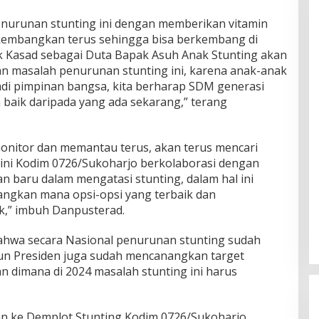
enurunan stunting ini dengan memberikan vitamin
dikembangkan terus sehingga bisa berkembang di
pak Kasad sebagai Duta Bapak Asuh Anak Stunting akan
 masalah penurunan stunting ini, karena anak-anak
jadi pimpinan bangsa, kita berharap SDM generasi
 baik daripada yang ada sekarang,” terang
onitor dan memantau terus, akan terus mencari
 ini Kodim 0726/Sukoharjo berkolaborasi dengan
n baru dalam mengatasi stunting, dalam hal ini
gkan mana opsi-opsi yang terbaik dan
k,” imbuh Danpusterad.
ahwa secara Nasional penurunan stunting sudah
pun Presiden juga sudah mencanangkan target
an dimana di 2024 masalah stunting ini harus
n ke Demplot Stunting Kodim 0726/Sukoharjo,