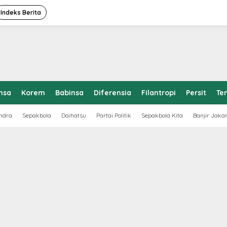
Indeks Berita
nsa
Korem
Babinsa
Diferensia
Filantropi
Persit
Te
ndra
Sepakbola
Daihatsu
Partai Politik
Sepakbola Kita
Banjir Jaka