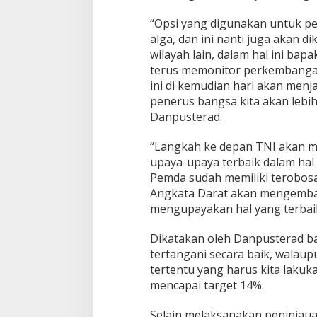
“Opsi yang digunakan untuk p
alga, dan ini nanti juga akan 
wilayah lain, dalam hal ini ba
terus memonitor perkembangan
ini di kemudian hari akan men
penerus bangsa kita akan lebih
Danpusterad.
“Langkah ke depan TNI akan m
upaya-upaya terbaik dalam hal
Pemda sudah memiliki terobosa
Angkata Darat akan mengemban
mengupayakan hal yang terbai
Dikatakan oleh Danpusterad b
tertangani secara baik, walau
tertentu yang harus kita lakuk
mencapai target 14%.
Selain melaksanakan peninjaua