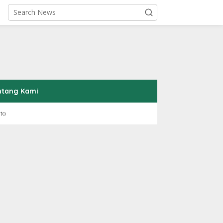
ntang Kami
rta