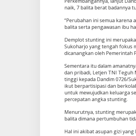
Perkembangannya, lanjut Dandi
naik, 7 balita berat badannya t
“Perubahan ini semua karena 
balita serta pengawasan ibu h
Demplot stunting ini merupak
Sukoharjo yang tengah fokus m
dicanangkan oleh Pemerintah P
Sementara itu dalam amanatnya
dan pribadi, Letjen TNI Teguh
tinggi kepada Dandim 0726/Suk
ikut berpartisipasi dan berkol
untuk mewujudkan keluarga se
percepatan angka stunting.
Menurutnya, stunting merupa
balita dimana pertumbuhan tida
Hal ini akibat asupan gizi ya