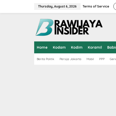
S
k
Thursday, August 6, 2026
Terms of Service
i
p
t
o
c
o
n
t
Home
Kodam
Kodim
Koramil
Babi
e
n
t
Berita Politik
Persija Jakarta
Mobil
PPP
Geri