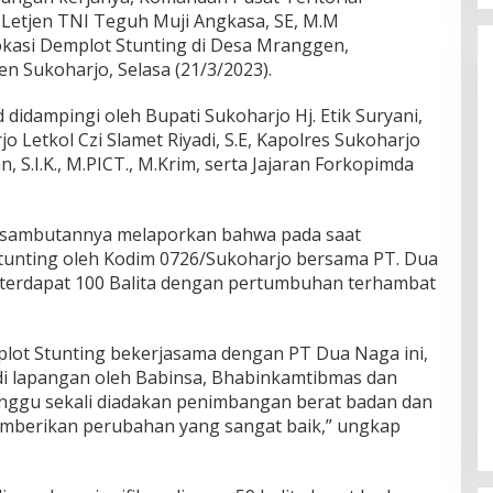
 Letjen TNI Teguh Muji Angkasa, SE, M.M
kasi Demplot Stunting di Desa Mranggen,
n Sukoharjo, Selasa (21/3/2023).
idampingi oleh Bupati Sukoharjo Hj. Etik Suryani,
o Letkol Czi Slamet Riyadi, S.E, Kapolres Sukoharjo
.I.K., M.PICT., M.Krim, serta Jajaran Forkopimda
 sambutannya melaporkan bahwa pada saat
tunting oleh Kodim 0726/Sukoharjo bersama PT. Dua
 terdapat 100 Balita dengan pertumbuhan terhambat
lot Stunting bekerjasama dengan PT Dua Naga ini,
 di lapangan oleh Babinsa, Bhabinkamtibmas dan
inggu sekali diadakan penimbangan berat badan dan
emberikan perubahan yang sangat baik,” ungkap