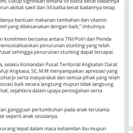
m, cukup signifikan dimana 59 balita berat badannya
urun akibat sakit dan 34 balita berat badannya tetap.
adanya bantuan makanan tambahan dan vitamin
amil yang dilaksanakan dengan baik,” imbuhnya.
an komitmen bersama antara TNI/Polri dan Pemda
ensosialisasikan penurunan stunting yang telah
usat sehingga penurunan stunting dapat tercapai.
, selaku Komandan Pusat Teritorial Angkatan Darat
 Muji Angkasa, SE, M.M menyampaikan apresiasi yang
oharjo serta masyarakat dan semua pihak yang telah
aborasi baik secara langsung mupun tidak langsung
hat, sejahtera dalam upaya pencegahan serta
kan gangguan pertumbuhan pada anak terutama
k seperti anak seusianya.
ng kurang tepat dalam masa kehamilan ibu mupun