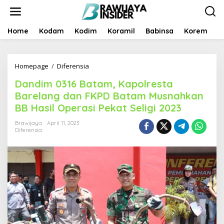
S
k
i
p
Home
Kodam
Kodim
Koramil
Babinsa
Korem
B
t
o
c
Homepage
/
Diferensia
D
o
a
n
Dandim 0316 Batam, Kapolresta
n
t
d
e
Barelang dan FKPD Batam Musnahkan
i
n
BB Hasil Operasi Pekat Seligi 2023
m
t
0
Brawijaya
April 11, 2023
3
Diferensia
1
6
B
a
t
a
m
,
K
a