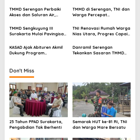
i
g
TMMD Serengan Perbaiki
TMMD di Serengan, TNI dan
Akses dan Saluran Air,
Warga Percepat
a
Warga Gotong Royong
Pembangunan Kampung
t
TMMD Sengkuyung III
TNI Renovasi Rumah Warga
i
Surakarta Mulai Pavingisasi
Nias Utara, Progres Capai
Jalan 97 Meter
97%
o
KASAD Ajak Abituren Akmil
Danramil Serengan
n
Dukung Program
Tekankan Sasaran TMMD
Pemerintah
Harus Tuntas Tepat Waktu
Don't Miss
23 Tahun PPAD Surakarta,
Semarak HUT ke-81 RI, TNI
Pengabdian Tak Berhenti
dan Warga Mare Bersatu