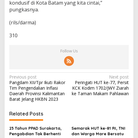
kondusif di Kota Batam yang kita cintai,”
pungkasnya.
(rils/darma)
310
Follow Us
P
Previous post
Next post
Pangdam XII/Tpr Ikuti Rakor
Peringati HUT ke-77, Persit
o
Tim Pengendalian Inflasi
KCK Kodim 1702/JWY Ziarah
s
Daerah Provinsi Kalimantan
ke Taman Makam Pahlawan
Barat Jelang HKBN 2023
t
n
Related Posts
a
v
23 Tahun PPAD Surakarta,
Semarak HUT ke-81 RI, TNI
Pengabdian Tak Berhenti
dan Warga Mare Bersatu