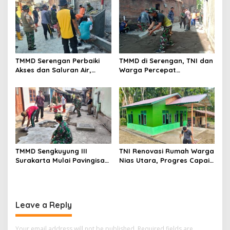
TMMD Serengan Perbaiki
TMMD di Serengan, TNI dan
Akses dan Saluran Air,
Warga Percepat
Warga Gotong Royong
Pembangunan Kampung
TMMD Sengkuyung III
TNI Renovasi Rumah Warga
Surakarta Mulai Pavingisasi
Nias Utara, Progres Capai
Jalan 97 Meter
97%
Leave a Reply
Your email address will not be published.
Required fields are