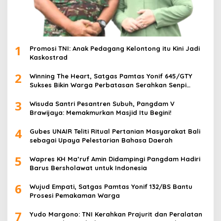
1
Promosi TNI: Anak Pedagang Kelontong itu Kini Jadi
Kaskostrad
2
Winning The Heart, Satgas Pamtas Yonif 645/GTY
Sukses Bikin Warga Perbatasan Serahkan Senpi
Rakitan
3
Wisuda Santri Pesantren Subuh, Pangdam V
Brawijaya: Memakmurkan Masjid Itu Begini!
4
Gubes UNAIR Teliti Ritual Pertanian Masyarakat Bali
sebagai Upaya Pelestarian Bahasa Daerah
5
Wapres KH Ma’ruf Amin Didampingi Pangdam Hadiri
Barus Bersholawat untuk Indonesia
6
Wujud Empati, Satgas Pamtas Yonif 132/BS Bantu
Prosesi Pemakaman Warga
7
Yudo Margono: TNI Kerahkan Prajurit dan Peralatan