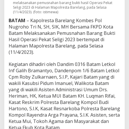
t
melaksanakan pemusnahan barang bukti hasil Operasi Pekat
Seligi 2023 di Halaman Mapolresta Barelang, pada Selasa
a
(11/4/2023). (foto: istimewa)
m
M
BATAM
– Kapolresta Barelang Kombes Pol
u
Nugroho Tri N, SH, SIK, MH Bersama FKPD Kota
s
Batam Melaksanakan Pemusnahan Barang Bukti
n
Hasil Operasi Pekat Seligi 2023 bertempat di
a
h
Halaman Mapolresta Barelang, pada Selasa
k
(11/4/2023).
a
n
Kegiatan dihadiri oleh Dandim 0316 Batam Letkol
B
Inf Galih Bramantyo, Dandenpom 1/6 Batam Letkol
B
H
Cpm Roby Zulkarnaen, S.I.P, Kajari Batam yang di
a
wakili Kasubsi Pidum Imanuel, Walikota Batam
s
yang di wakili Asisten Administrasi Umum Drs.
i
Heriman, HK, Ketua MUI Batam KH. Luqman Rifai,
l
O
Kasat Reskrim Polresta Barelang Kompol Budi
p
Hartono, S.I.K, Kasat Resnarkoba Polresta Barelang
e
Kompol Rayendra Arga Prayana, S.I.K. Asisten, serta
r
Ketua Mui, Tokoh Agama dan Masyarakat dan
a
Ketua Fkub Kota Batam.
s