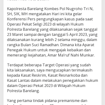
i
P
Kapolresta Barelang Kombes Pol Nugroho Tri N,
e
SH, SIK, MH mengatakan Hari ini kita gelar
k
Konferensi Pers pengungkapan kasus pada saat
a
Operasi Pekat Seligi 2023 di wilayah Hukum
t
S
Polresta Barelang yang dilaksanakan sejak tanggal
e
23 Maret sampai dengan tanggal 5 April 2023, yang
l
dilaksanakan kurang lebih 2 selama minggu, dalam
i
rangka Bulan Suci Ramadhan. Dimana kita Aparat
g
i
Penegak Hukum untuk mengajak kebaikan dan
2
memerangi kejahatan, Amar Ma’ruf Nahi Munkar.
0
2
Terdapat beberapa Target Operasi yang sudah
3
kita laksanakan, saya mengucapkan terimakasih
kepada Kasat Reskrim, Kasat Resnarkoba dan
Kasat Lantas dalam melakukan penegakkan hukum
dalam Operasi Pekat 2023 di Wilayah Hukum
Polresta Barelang.
Yang pertama tindak pidana premanisme dan