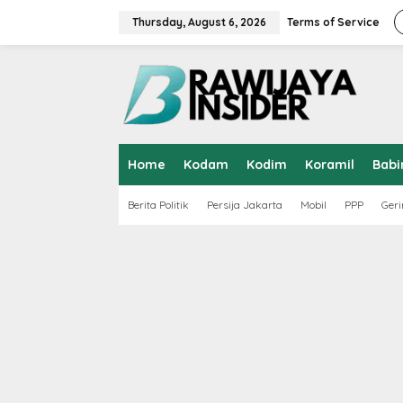
S
k
Thursday, August 6, 2026
Terms of Service
i
p
t
o
c
o
n
t
Home
Kodam
Kodim
Koramil
Babi
e
n
t
Berita Politik
Persija Jakarta
Mobil
PPP
Geri