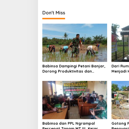
n
Awal
Don't Miss
Babinsa Dampingi Petani Banjar,
Dari Rum
Dorong Produktivitas dan
Menjadi 
Ketahanan Pangan
Kedungw
Ibu Feri
Babinsa dan PPL Ngrampal
Gotong 
Percepat Tanam MT III, Kejar
Renovasi 