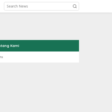
ntang Kami
rta