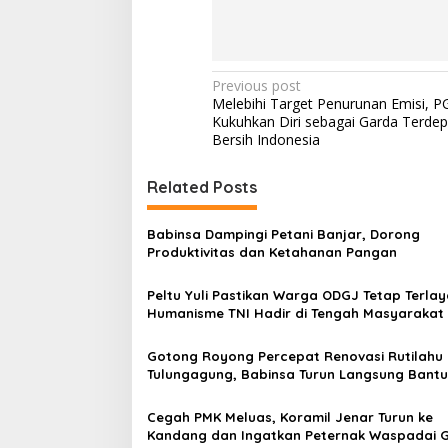
P
Previous post
Melebihi Target Penurunan Emisi, 
o
Kukuhkan Diri sebagai Garda Terdep
s
Bersih Indonesia
t
Related Posts
n
a
Babinsa Dampingi Petani Banjar, Dorong
v
Produktivitas dan Ketahanan Pangan
i
Peltu Yuli Pastikan Warga ODGJ Tetap Terlay
g
Humanisme TNI Hadir di Tengah Masyarakat
a
Gotong Royong Percepat Renovasi Rutilahu 
t
Tulungagung, Babinsa Turun Langsung Bantu
i
Warga
Cegah PMK Meluas, Koramil Jenar Turun ke
o
Kandang dan Ingatkan Peternak Waspadai G