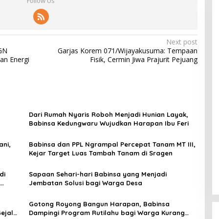
Follow Us
Next post
PGN
Garjas Korem 071/Wijayakusuma: Tempaan
an Energi
Fisik, Cermin Jiwa Prajurit Pejuang
Dari Rumah Nyaris Roboh Menjadi Hunian Layak,
Babinsa Kedungwaru Wujudkan Harapan Ibu Feri
ani,
Babinsa dan PPL Ngrampal Percepat Tanam MT III,
Kejar Target Luas Tambah Tanam di Sragen
di
Sapaan Sehari-hari Babinsa yang Menjadi
Jembatan Solusi bagi Warga Desa
Gotong Royong Bangun Harapan, Babinsa
ejala
Dampingi Program Rutilahu bagi Warga Kurang