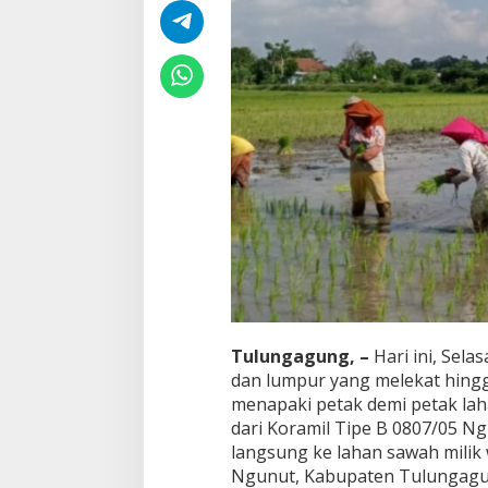
r
o
m
a
s
a
n
T
a
k
P
e
r
n
a
h
P
a
Tulungagung, –
Hari ini, Sela
d
a
dan lumpur yang melekat hingg
m
menapaki petak demi petak lah
dari Koramil Tipe B 0807/05 Ngun
langsung ke lahan sawah mili
Ngunut, Kabupaten Tulungagu