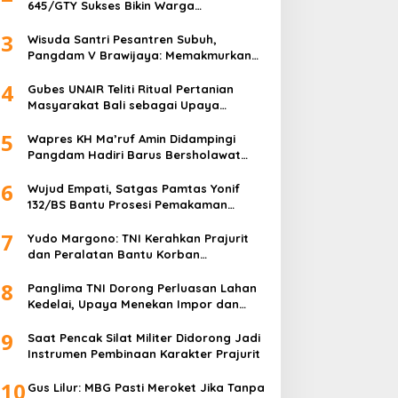
645/GTY Sukses Bikin Warga
Perbatasan Serahkan Senpi Rakitan
3
Wisuda Santri Pesantren Subuh,
Pangdam V Brawijaya: Memakmurkan
Masjid Itu Begini!
4
Gubes UNAIR Teliti Ritual Pertanian
Masyarakat Bali sebagai Upaya
Pelestarian Bahasa Daerah
5
Wapres KH Ma’ruf Amin Didampingi
Pangdam Hadiri Barus Bersholawat
untuk Indonesia
6
Wujud Empati, Satgas Pamtas Yonif
132/BS Bantu Prosesi Pemakaman
Warga
7
Yudo Margono: TNI Kerahkan Prajurit
dan Peralatan Bantu Korban
Kebakaran Depo Pertamina Plumpang
8
Panglima TNI Dorong Perluasan Lahan
Kedelai, Upaya Menekan Impor dan
Memperkuat Kemandirian Pangan
9
Saat Pencak Silat Militer Didorong Jadi
Instrumen Pembinaan Karakter Prajurit
10
Gus Lilur: MBG Pasti Meroket Jika Tanpa