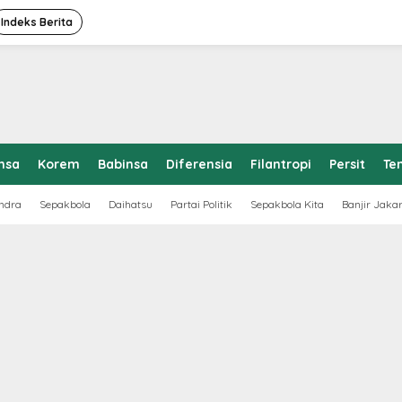
Indeks Berita
nsa
Korem
Babinsa
Diferensia
Filantropi
Persit
Te
ndra
Sepakbola
Daihatsu
Partai Politik
Sepakbola Kita
Banjir Jaka