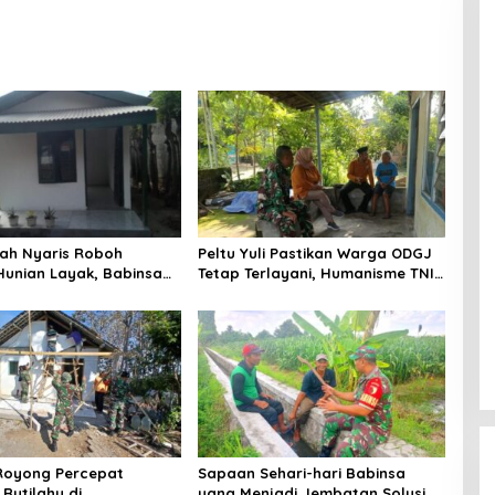
Mampu di Tulungagung
ah Nyaris Roboh
Peltu Yuli Pastikan Warga ODGJ
Hunian Layak, Babinsa
Tetap Terlayani, Humanisme TNI
aru Wujudkan Harapan
Hadir di Tengah Masyarakat
Royong Percepat
Sapaan Sehari-hari Babinsa
Rutilahu di
yang Menjadi Jembatan Solusi