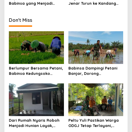
Warga
Babinsa yang Menjadi
Jenar Turun ke Kandang
Jembatan Solusi bagi
dan Ingatkan Peternak
Warga Desa
Waspadai Gejala Awal
Don't Miss
Berlumpur Bersama Petani,
Babinsa Dampingi Petani
Babinsa Kedungsoko
Banjar, Dorong
Tegaskan Pengabdian TNI
Produktivitas dan
untuk Ketahanan Pangan
Ketahanan Pangan
Dari Rumah Nyaris Roboh
Peltu Yuli Pastikan Warga
Menjadi Hunian Layak,
ODGJ Tetap Terlayani,
Babinsa Kedungwaru
Humanisme TNI Hadir di