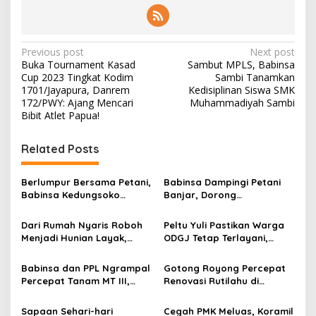
P
Previous post
Next post
Buka Tournament Kasad
Sambut MPLS, Babinsa
o
Cup 2023 Tingkat Kodim
Sambi Tanamkan
s
1701/Jayapura, Danrem
Kedisiplinan Siswa SMK
172/PWY: Ajang Mencari
Muhammadiyah Sambi
t
Bibit Atlet Papua!
n
Related Posts
a
v
Berlumpur Bersama Petani,
Babinsa Dampingi Petani
i
Babinsa Kedungsoko
Banjar, Dorong
g
Tegaskan Pengabdian TNI
Produktivitas dan
untuk Ketahanan Pangan
Ketahanan Pangan
Dari Rumah Nyaris Roboh
Peltu Yuli Pastikan Warga
a
Menjadi Hunian Layak,
ODGJ Tetap Terlayani,
t
Babinsa Kedungwaru
Humanisme TNI Hadir di
Wujudkan Harapan Ibu Feri
Tengah Masyarakat
i
Babinsa dan PPL Ngrampal
Gotong Royong Percepat
Percepat Tanam MT III,
Renovasi Rutilahu di
o
Kejar Target Luas Tambah
Tulungagung, Babinsa
n
Tanam di Sragen
Turun Langsung Bantu
Sapaan Sehari-hari
Cegah PMK Meluas, Koramil