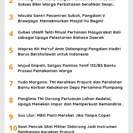
2
Sukses Bikin Warga Perbatasan Serahkan Senpi
Rakitan
3
Wisuda Santri Pesantren Subuh, Pangdam V
Brawijaya: Memakmurkan Masjid Itu Begini!
4
Gubes UNAIR Teliti Ritual Pertanian Masyarakat Bali
sebagai Upaya Pelestarian Bahasa Daerah
5
Wapres KH Ma’ruf Amin Didampingi Pangdam Hadiri
Barus Bersholawat untuk Indonesia
6
Wujud Empati, Satgas Pamtas Yonif 132/BS Bantu
Prosesi Pemakaman Warga
7
Yudo Margono: TNI Kerahkan Prajurit dan Peralatan
Bantu Korban Kebakaran Depo Pertamina Plumpang
8
Panglima TNI Dorong Perluasan Lahan Kedelai,
Upaya Menekan Impor dan Memperkuat Kemandirian
Pangan
9
Gus Lilur: MBG Pasti Meroket Jika Tanpa Copet
10
Saat Pencak Silat Militer Didorong Jadi Instrumen
Pembinaan Karakter Prajurit