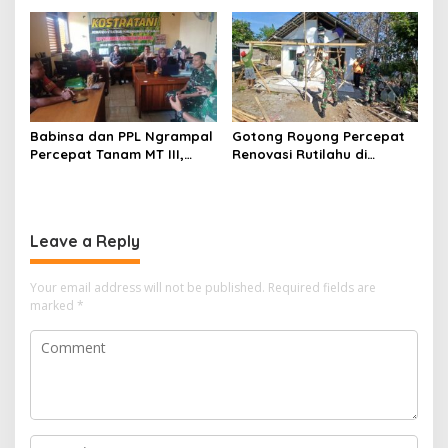
Wujudkan Harapan Ibu Feri
Tengah Masyarakat
Babinsa dan PPL Ngrampal
Gotong Royong Percepat
Percepat Tanam MT III,
Renovasi Rutilahu di
Kejar Target Luas Tambah
Tulungagung, Babinsa
Tanam di Sragen
Turun Langsung Bantu
Warga
Leave a Reply
Your email address will not be published.
Required fields are
marked
*