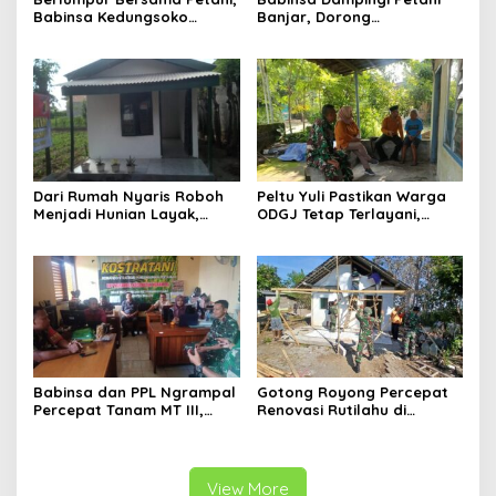
Babinsa Kedungsoko
Banjar, Dorong
Tegaskan Pengabdian TNI
Produktivitas dan
untuk Ketahanan Pangan
Ketahanan Pangan
Dari Rumah Nyaris Roboh
Peltu Yuli Pastikan Warga
Menjadi Hunian Layak,
ODGJ Tetap Terlayani,
Babinsa Kedungwaru
Humanisme TNI Hadir di
Wujudkan Harapan Ibu Feri
Tengah Masyarakat
Babinsa dan PPL Ngrampal
Gotong Royong Percepat
Percepat Tanam MT III,
Renovasi Rutilahu di
Kejar Target Luas Tambah
Tulungagung, Babinsa
Tanam di Sragen
Turun Langsung Bantu
Warga
View More