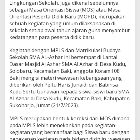
Lingkungan Sekolah, juga dikenal sebelumnya
o
h
sebagai Masa Orientasi Siswa (MOS) atau Masa
a
Orientasi Peserta Didik Baru (MOPD), merupakan
r
sebuah kegiatan yang umum dilaksanakan di
j
sekolah setiap awal tahun ajaran guna menyambut
o
kedatangan para peserta didik baru.
G
a
n
Kegiatan dengan MPLS dan Matrikulasi Budaya
d
Sekolah SMA AL-Azhar ini bertempat di Lantai
e
Dasar Masjid Al Azhar SMA Al Azhar di Desa Kudu,
n
Solobaru, Kecamatan Baki, anggota Koramil 08
g
K
Baki mengisi materi wawasan kebangsaan yang
o
diberikan oleh Peltu Haris Junaidi dan Babinsa
r
Kudu Sertu Gunawan kepada siswa-siswi baru SMA
a
Al-Azhar di Desa Kudu, Kecamatan Baki, Kabupaten
m
i
Sukoharjo, Jumat (21/7/2023).
l
0
MPLS merupakan bentuk koreksi dari MOS dimana
8
pada MPLS lebih menekankan pada kegiatan-
B
kegiatan yang bermanfaat bagi Siswa baru dengan
a
k
penekanan kegiatan pada bidang disiplin, wawasan