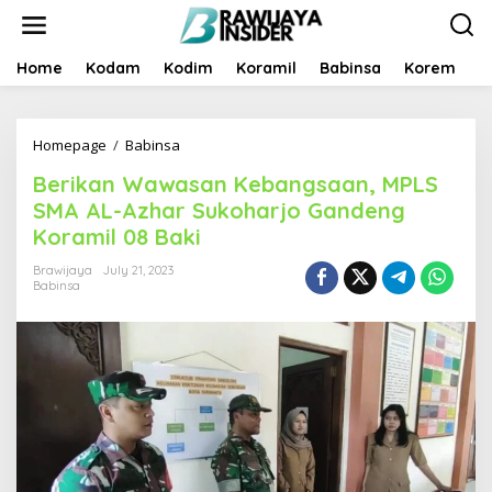
S
k
i
p
Home
Kodam
Kodim
Koramil
Babinsa
Korem
B
t
o
c
Homepage
/
Babinsa
B
o
e
n
Berikan Wawasan Kebangsaan, MPLS
r
t
i
e
SMA AL-Azhar Sukoharjo Gandeng
k
n
Koramil 08 Baki
a
t
n
Brawijaya
July 21, 2023
W
Babinsa
a
w
a
s
a
n
K
e
b
a