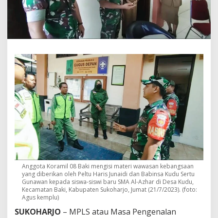
n
g
s
a
a
n
,
M
P
L
S
S
M
A
A
L
-
A
z
Anggota Koramil 08 Baki mengisi materi wawasan kebangsaan
h
yang diberikan oleh Peltu Haris Junaidi dan Babinsa Kudu Sertu
a
Gunawan kepada siswa-siswi baru SMA Al-Azhar di Desa Kudu,
r
Kecamatan Baki, Kabupaten Sukoharjo, Jumat (21/7/2023). (foto:
S
Agus kemplu)
u
SUKOHARJO
– MPLS atau Masa Pengenalan
k