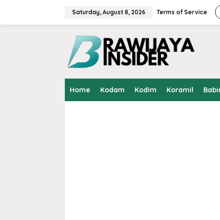
S
k
Saturday, August 8, 2026
Terms of Service
i
p
t
o
c
o
n
t
Home
Kodam
Kodim
Koramil
Babi
e
n
t