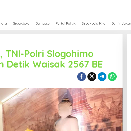
ndra
Sepakbola
Daihatsu
Partai Politik
Sepakbola Kita
Banjir Jaka
 TNI-Polri Slogohimo
n Detik Waisak 2567 BE