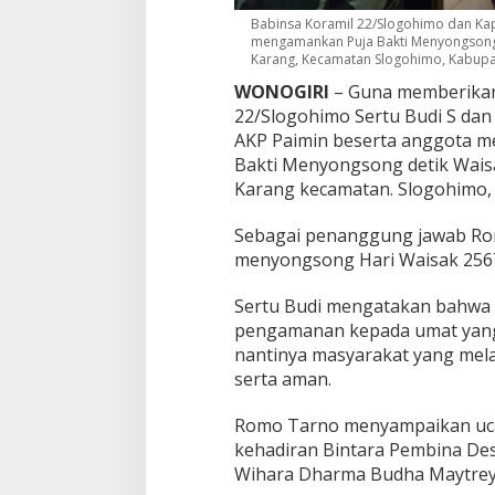
E
Babinsa Koramil 22/Slogohimo dan Ka
mengamankan Puja Bakti Menyongsong 
Karang, Kecamatan Slogohimo, Kabupate
WONOGIRI
– Guna memberikan
22/Slogohimo Sertu Budi S da
AKP Paimin beserta anggota 
Bakti Menyongsong detik Wais
Karang kecamatan. Slogohimo, 
Sebagai penanggung jawab Ro
menyongsong Hari Waisak 2567 
Sertu Budi mengatakan bahwa 
pengamanan kepada umat yang
nantinya masyarakat yang mel
serta aman.
Romo Tarno menyampaikan uca
kehadiran Bintara Pembina Des
Wihara Dharma Budha Maytrey