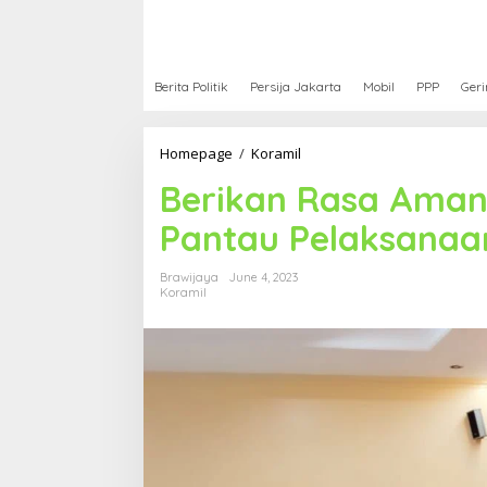
Berita Politik
Persija Jakarta
Mobil
PPP
Geri
Homepage
/
Koramil
B
e
Berikan Rasa Aman,
r
i
Pantau Pelaksanaa
k
a
n
Brawijaya
June 4, 2023
R
Koramil
a
s
a
A
m
a
n
,
T
N