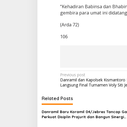
“Kehadiran Babinsa dan Bhab
gembira para umat ini didatang
(Arda 72)
106
P
Previous post
Danramil dan Kapolsek Kismantoro
o
Langsung Final Turnamen Voly Siti J
s
t
Related Posts
n
Danramil Baru Koramil 04/Jebres Tancap Ga
a
Perkuat Disiplin Prajurit dan Bangun Sinergi
v
dengan Pemerintah Kelurahan