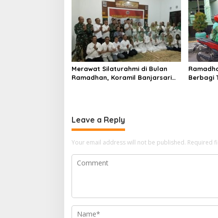
Merawat Silaturahmi di Bulan
Ramadhan
Ramadhan, Koramil Banjarsari
Berbagi T
Gelar Buka Puasa Bersama
Soliditas
Leave a Reply
Your email address will not be published.
Required f