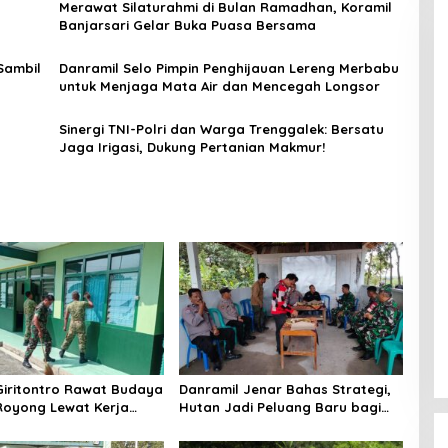
Merawat Silaturahmi di Bulan Ramadhan, Koramil
Banjarsari Gelar Buka Puasa Bersama
Sambil
Danramil Selo Pimpin Penghijauan Lereng Merbabu
untuk Menjaga Mata Air dan Mencegah Longsor
Sinergi TNI-Polri dan Warga Trenggalek: Bersatu
Jaga Irigasi, Dukung Pertanian Makmur!
Giritontro Rawat Budaya
Danramil Jenar Bahas Strategi,
oyong Lewat Kerja
Hutan Jadi Peluang Baru bagi
rkas
Warga