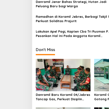
Danramil Jenar Bahas Strategi, Hutan Jadi
i
Peluang Baru bagi Warga
g
a
Ramadhan di Koramil Jebres, Berbagi Takjil 
Perkuat Soliditas Prajurit
t
i
Lakukan Apel Pagi, Kapten Cba Tri Rusman P.
Pesankan Hal Ini Pada Anggota Koramil
o
03/Serengan
n
Don't Miss
Danramil Baru Koramil 04/Jebres
Koramil 
Tancap Gas, Perkuat Disiplin
Gotong R
Prajurit dan Bangun Sinergi
Bakti Ma
dengan Pemerintah Kelurahan