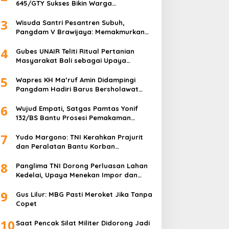
645/GTY Sukses Bikin Warga
Perbatasan Serahkan Senpi Rakitan
3
Wisuda Santri Pesantren Subuh,
Pangdam V Brawijaya: Memakmurkan
Masjid Itu Begini!
4
Gubes UNAIR Teliti Ritual Pertanian
Masyarakat Bali sebagai Upaya
Pelestarian Bahasa Daerah
5
Wapres KH Ma’ruf Amin Didampingi
Pangdam Hadiri Barus Bersholawat
untuk Indonesia
6
Wujud Empati, Satgas Pamtas Yonif
132/BS Bantu Prosesi Pemakaman
Warga
7
Yudo Margono: TNI Kerahkan Prajurit
dan Peralatan Bantu Korban
Kebakaran Depo Pertamina Plumpang
8
Panglima TNI Dorong Perluasan Lahan
Kedelai, Upaya Menekan Impor dan
Memperkuat Kemandirian Pangan
9
Gus Lilur: MBG Pasti Meroket Jika Tanpa
Copet
10
Saat Pencak Silat Militer Didorong Jadi