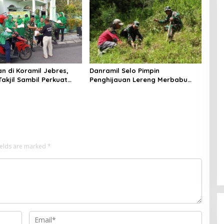
 di Koramil Jebres,
Danramil Selo Pimpin
akjil Sambil Perkuat
Penghijauan Lereng Merbabu
 Prajurit
untuk Menjaga Mata Air dan
Mencegah Longsor
ields are marked
*