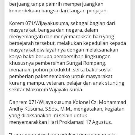
k
berjuang tanpa pamrih memperjuangkan
u
kemerdekaan bangsa dari tangan penjajah.
s
u
Korem 071/Wijayakusuma, sebagai bagian dari
m
masyarakat, bangsa dan negara, dalam
a
L
menyemangati dan menyemarakkan hari yang
a
bersejarah tersebut, melakukan kepedulian kepada
k
masyarakat diwilayahnya dengan melaksanakan
u
karya bakti berupa pembersihan lingkungan
k
khususnya pembersihan Sungai Rompang,
a
n
menanam pohon produktif, serta bakti sosial
I
pemberian paket sembako untuk masyarakat
n
kurang mampu, veteran, pelajar dan anak stunting
i
sekitar Makorem Wijayakusuma.
Danrem 071/Wijayakusuma Kolonel Czi Mohammad
Andhy Kusuma, S.Sos., M.M., mengatakan, kegiatan
yang dilaksanakan ini selain untuk
menyemarakkan Hari Proklamasi 17 Agustus.
“Juga sebagai wahana edukasi penanaman nilai