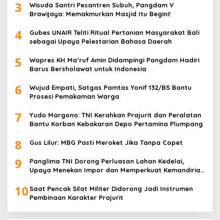
3
Wisuda Santri Pesantren Subuh, Pangdam V
Brawijaya: Memakmurkan Masjid Itu Begini!
4
Gubes UNAIR Teliti Ritual Pertanian Masyarakat Bali
sebagai Upaya Pelestarian Bahasa Daerah
5
Wapres KH Ma’ruf Amin Didampingi Pangdam Hadiri
Barus Bersholawat untuk Indonesia
6
Wujud Empati, Satgas Pamtas Yonif 132/BS Bantu
Prosesi Pemakaman Warga
7
Yudo Margono: TNI Kerahkan Prajurit dan Peralatan
Bantu Korban Kebakaran Depo Pertamina Plumpang
8
Gus Lilur: MBG Pasti Meroket Jika Tanpa Copet
9
Panglima TNI Dorong Perluasan Lahan Kedelai,
Upaya Menekan Impor dan Memperkuat Kemandirian
Pangan
10
Saat Pencak Silat Militer Didorong Jadi Instrumen
Pembinaan Karakter Prajurit