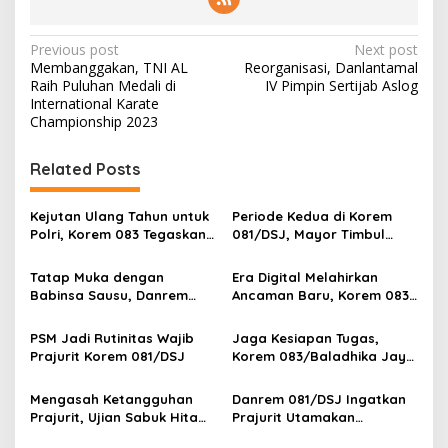
P
Previous post
Next post
Membanggakan, TNI AL
Reorganisasi, Danlantamal
o
Raih Puluhan Medali di
IV Pimpin Sertijab Aslog
s
International Karate
Championship 2023
t
n
Related Posts
a
v
Kejutan Ulang Tahun untuk
Periode Kedua di Korem
Polri, Korem 083 Tegaskan
081/DSJ, Mayor Timbul
i
Sinergi Menjaga Kota
Resmi Jabat Kasilog
g
Malang
Tatap Muka dengan
Era Digital Melahirkan
Babinsa Sausu, Danrem
Ancaman Baru, Korem 083
a
Tadulako Kirim Pesan
Ajak Masyarakat Perkuat
t
Penting untuk Prajurit
Ketahanan Bangsa
PSM Jadi Rutinitas Wajib
Jaga Kesiapan Tugas,
i
Prajurit Korem 081/DSJ
Korem 083/Baladhika Jaya
Gelar Tes Kebugaran
o
Prajurit
Mengasah Ketangguhan
Danrem 081/DSJ Ingatkan
n
Prajurit, Ujian Sabuk Hitam
Prajurit Utamakan
PSM Digelar di Korem
Keamanan Selama Cuti