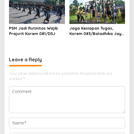
PSM Jadi Rutinitas Wajib
Jaga Kesiapan Tugas,
Prajurit Korem 081/DSJ
Korem 083/Baladhika Jaya
Gelar Tes Kebugaran
Prajurit
Leave a Reply
Your email address will not be published.
Required fields are
marked
*