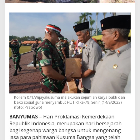
b
u
t
H
U
T
R
I
K
e
-
7
8
,
K
o
r
Korem 071/Wijayakusuma melakukan sejumlah karya bakti dan
e
bakti sosial guna menyambut HUT RI ke-78, Senin (14/8/2023).
m
(foto: Prabowo)
W
i
BANYUMAS
– Hari Proklamasi Kemerdekaan
j
Republik Indonesia, merupakan hari bersejarah
a
bagi segenap warga bangsa untuk mengenang
y
jasa para pahlawan Kusuma Bangsa yang telah
a