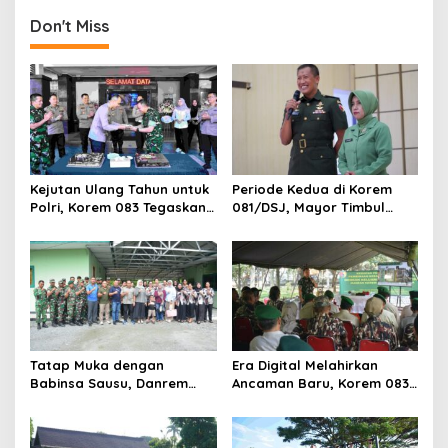
051/Wijayakarta
Lebaran
Don't Miss
Kejutan Ulang Tahun untuk
Periode Kedua di Korem
Polri, Korem 083 Tegaskan
081/DSJ, Mayor Timbul
Sinergi Menjaga Kota
Resmi Jabat Kasilog
Malang
Tatap Muka dengan
Era Digital Melahirkan
Babinsa Sausu, Danrem
Ancaman Baru, Korem 083
Tadulako Kirim Pesan
Ajak Masyarakat Perkuat
Penting untuk Prajurit
Ketahanan Bangsa