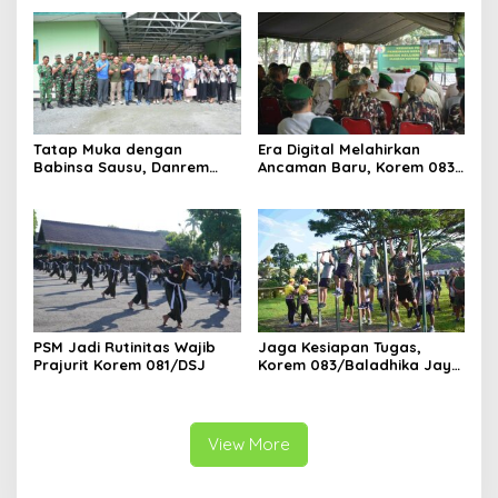
Malang
Tatap Muka dengan
Era Digital Melahirkan
Babinsa Sausu, Danrem
Ancaman Baru, Korem 083
Tadulako Kirim Pesan
Ajak Masyarakat Perkuat
Penting untuk Prajurit
Ketahanan Bangsa
PSM Jadi Rutinitas Wajib
Jaga Kesiapan Tugas,
Prajurit Korem 081/DSJ
Korem 083/Baladhika Jaya
Gelar Tes Kebugaran
Prajurit
View More