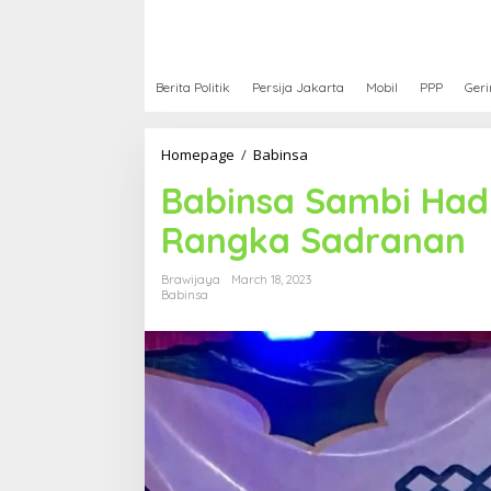
Berita Politik
Persija Jakarta
Mobil
PPP
Geri
Homepage
/
Babinsa
B
a
Babinsa Sambi Hadi
b
i
Rangka Sadranan
n
s
a
Brawijaya
March 18, 2023
S
Babinsa
a
m
b
i
H
a
d
i
r
i