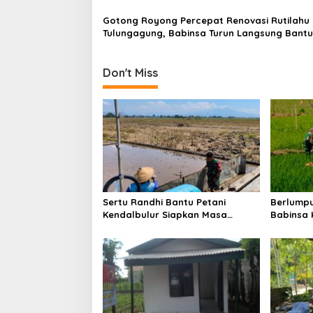
t
i
Gotong Royong Percepat Renovasi Rutilahu 
Tulungagung, Babinsa Turun Langsung Bantu
o
Warga
n
Don't Miss
Sertu Randhi Bantu Petani
Berlumpu
Kendalbulur Siapkan Masa
Babinsa
Tanam
Pengabdi
Pangan