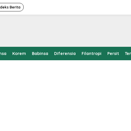
ndeks Berita
nsa
Korem
Babinsa
Diferensia
Filantropi
Persit
Te