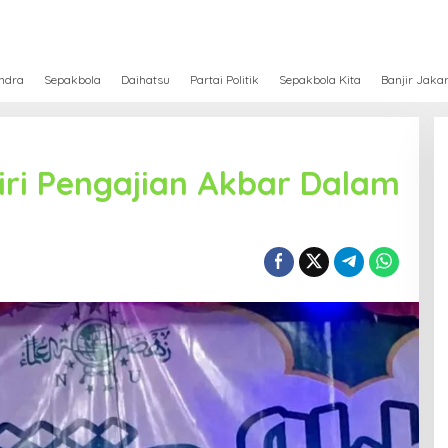
ndra
Sepakbola
Daihatsu
Partai Politik
Sepakbola Kita
Banjir Jaka
ri Pengajian Akbar Dalam