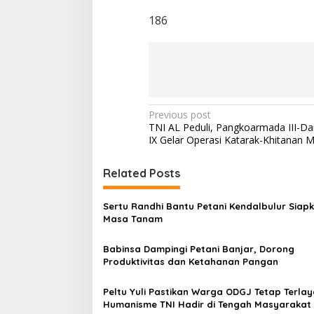
186
P
Previous post
TNI AL Peduli, Pangkoarmada III-D
o
IX Gelar Operasi Katarak-Khitanan M
s
t
Related Posts
n
Sertu Randhi Bantu Petani Kendalbulur Siap
a
Masa Tanam
v
Babinsa Dampingi Petani Banjar, Dorong
i
Produktivitas dan Ketahanan Pangan
g
a
Peltu Yuli Pastikan Warga ODGJ Tetap Terlay
Humanisme TNI Hadir di Tengah Masyarakat