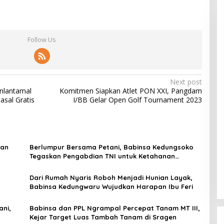
Follow Us
Next post
anlantamal
Komitmen Siapkan Atlet PON XXI, Pangdam
asal Gratis
I/BB Gelar Open Golf Tournament 2023
kan
Berlumpur Bersama Petani, Babinsa Kedungsoko
Tegaskan Pengabdian TNI untuk Ketahanan
Pangan
Dari Rumah Nyaris Roboh Menjadi Hunian Layak,
Babinsa Kedungwaru Wujudkan Harapan Ibu Feri
ani,
Babinsa dan PPL Ngrampal Percepat Tanam MT III,
Kejar Target Luas Tambah Tanam di Sragen