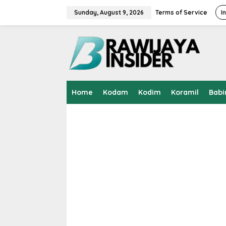
S
k
Sunday, August 9, 2026
Terms of Service
I
i
p
t
o
c
o
n
t
Home
Kodam
Kodim
Koramil
Babi
e
n
t