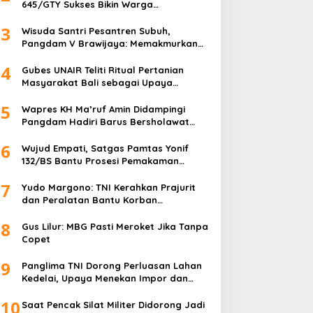
645/GTY Sukses Bikin Warga
Perbatasan Serahkan Senpi Rakitan
3
Wisuda Santri Pesantren Subuh,
Pangdam V Brawijaya: Memakmurkan
Masjid Itu Begini!
4
Gubes UNAIR Teliti Ritual Pertanian
Masyarakat Bali sebagai Upaya
Pelestarian Bahasa Daerah
5
Wapres KH Ma’ruf Amin Didampingi
Pangdam Hadiri Barus Bersholawat
untuk Indonesia
6
Wujud Empati, Satgas Pamtas Yonif
132/BS Bantu Prosesi Pemakaman
Warga
7
Yudo Margono: TNI Kerahkan Prajurit
dan Peralatan Bantu Korban
Kebakaran Depo Pertamina Plumpang
8
Gus Lilur: MBG Pasti Meroket Jika Tanpa
Copet
9
Panglima TNI Dorong Perluasan Lahan
Kedelai, Upaya Menekan Impor dan
Memperkuat Kemandirian Pangan
10
Saat Pencak Silat Militer Didorong Jadi