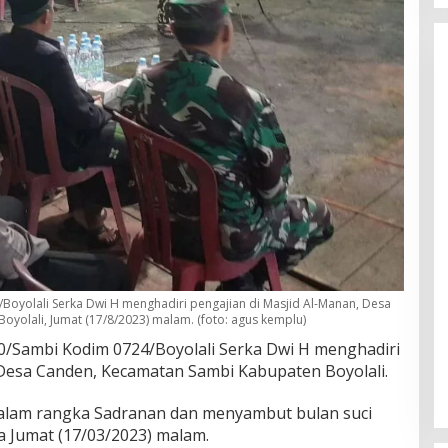
Boyolali Serka Dwi H menghadiri pengajian di Masjid Al-Manan, Desa
yolali, Jumat (17/8/2023) malam. (foto: agus kemplu)
0/Sambi Kodim 0724/Boyolali Serka Dwi H menghadiri
 Desa Canden, Kecamatan Sambi Kabupaten Boyolali.
dalam rangka Sadranan dan menyambut bulan suci
 Jumat (17/03/2023) malam.