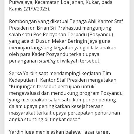
Purwajaya, Kecamatan Loa Janan, Kukar, pada
i
Kamis (21/9/2023).
n
j
a
Rombongan yang diketuai Tenaga Ahli Kantor Staf
u
Presiden dr. Brian Sri Prahastuti mengunjungi
K
salah satu Pos Pelayanan Terpadu (Posyandu)
e
yang ada di Dusun Mekar Beringin Jaya guna
g
i
meninjau langsung kegiatan yang dilaksanakan
a
oleh para Kader Posyandu terkait upaya
t
penanganan
stunting
di wilayah tersebut.
a
n
Serka Yardin saat mendampingi kegiatan Tim
P
o
Kedeputian II Kantor Staf Presiden mengatakan,
s
“Kunjungan tersebut bertujuan untuk
y
mengevaluasi dan mendukung program Posyandu
a
yang merupakan salah satu komponen penting
n
d
dalam upaya peningkatkan kesejahteraan
u
masyarakat terkait upaya percepatan penurunan
angka stunting di tingkat desa.”
Yardin juga menjelaskan bahwa, “agar target