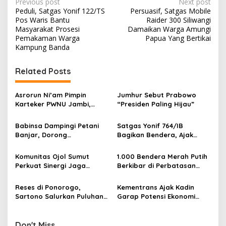
P
Previous post
Next post
Peduli, Satgas Yonif 122/TS
Persuasif, Satgas Mobile
o
Pos Waris Bantu
Raider 300 Siliwangi
s
Masyarakat Prosesi
Damaikan Warga Amungi
Pemakaman Warga
Papua Yang Bertikai
t
Kampung Banda
n
Related Posts
a
v
Asrorun Ni’am Pimpin
Jumhur Sebut Prabowo
i
Karteker PWNU Jambi,
“Presiden Paling Hijau”
g
Pengamat: Figur Pemimpin
Muda Visioner untuk Abad
Babinsa Dampingi Petani
Satgas Yonif 764/IB
a
Kedua NU
Banjar, Dorong
Bagikan Bendera, Ajak
t
Produktivitas dan
Warga Papua Semarakkan
Ketahanan Pangan
HUT RI
i
Komunitas Ojol Sumut
1.000 Bendera Merah Putih
Perkuat Sinergi Jaga
Berkibar di Perbatasan
o
Kamtibmas
Sambas
n
Reses di Ponorogo,
Kementrans Ajak Kadin
Sartono Salurkan Puluhan
Garap Potensi Ekonomi
Motor Pengangkut Sampah
Kawasan Transmigrasi
Don't Miss