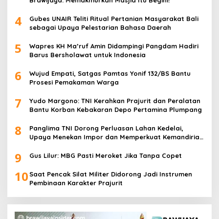
4
Gubes UNAIR Teliti Ritual Pertanian Masyarakat Bali
sebagai Upaya Pelestarian Bahasa Daerah
5
Wapres KH Ma’ruf Amin Didampingi Pangdam Hadiri
Barus Bersholawat untuk Indonesia
6
Wujud Empati, Satgas Pamtas Yonif 132/BS Bantu
Prosesi Pemakaman Warga
7
Yudo Margono: TNI Kerahkan Prajurit dan Peralatan
Bantu Korban Kebakaran Depo Pertamina Plumpang
8
Panglima TNI Dorong Perluasan Lahan Kedelai,
Upaya Menekan Impor dan Memperkuat Kemandirian
Pangan
9
Gus Lilur: MBG Pasti Meroket Jika Tanpa Copet
10
Saat Pencak Silat Militer Didorong Jadi Instrumen
Pembinaan Karakter Prajurit