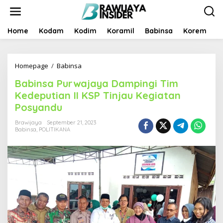
S
k
i
p
Home
Kodam
Kodim
Koramil
Babinsa
Korem
B
t
o
c
Homepage
/
Babinsa
B
o
a
n
Babinsa Purwajaya Dampingi Tim
b
t
i
e
Kedeputian II KSP Tinjau Kegiatan
n
n
Posyandu
s
t
a
Brawijaya
September 21, 2023
P
Babinsa
,
POLITIKANA
u
r
w
a
j
a
y
a
D
a