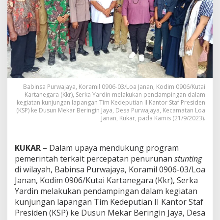
m
p
i
n
g
i
T
i
m
K
Babinsa Purwajaya, Koramil 0906-03/Loa Janan, Kodim 0906/Kutai
e
Kartanegara (Kkr), Serka Yardin melakukan pendampingan dalam
d
kegiatan kunjungan lapangan Tim Kedeputian II Kantor Staf Presiden
e
(KSP) ke Dusun Mekar Beringin Jaya, Desa Purwajaya, Kecamatan Loa
Janan, Kukar, pada Kamis (21/9/2023).
p
u
t
i
KUKAR
– Dalam upaya mendukung program
a
pemerintah terkait percepatan penurunan
stunting
n
di wilayah, Babinsa Purwajaya, Koramil 0906-03/Loa
I
Janan, Kodim 0906/Kutai Kartanegara (Kkr), Serka
I
K
Yardin melakukan pendampingan dalam kegiatan
S
kunjungan lapangan Tim Kedeputian II Kantor Staf
P
Presiden (KSP) ke Dusun Mekar Beringin Jaya, Desa
T