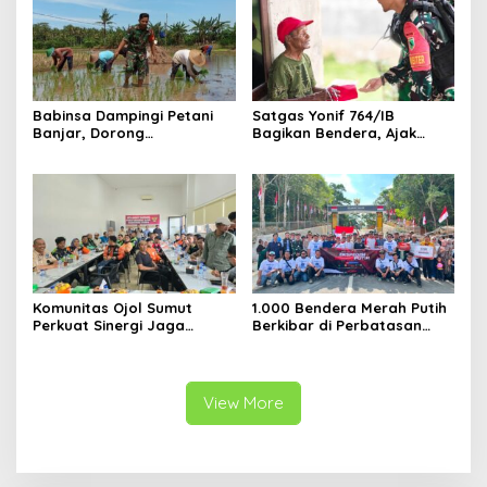
Babinsa Dampingi Petani
Satgas Yonif 764/IB
Banjar, Dorong
Bagikan Bendera, Ajak
Produktivitas dan
Warga Papua Semarakkan
Ketahanan Pangan
HUT RI
Komunitas Ojol Sumut
1.000 Bendera Merah Putih
Perkuat Sinergi Jaga
Berkibar di Perbatasan
Kamtibmas
Sambas
View More