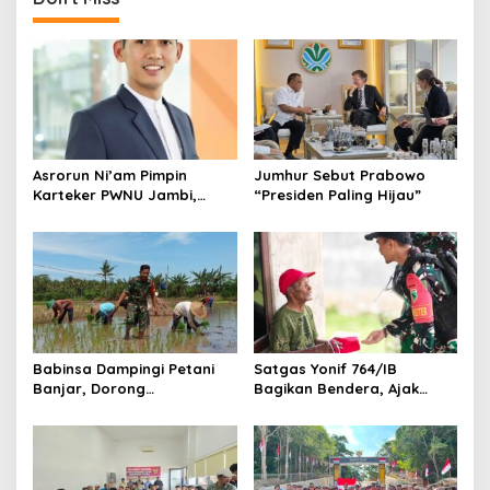
Asrorun Ni’am Pimpin
Jumhur Sebut Prabowo
Karteker PWNU Jambi,
“Presiden Paling Hijau”
Pengamat: Figur Pemimpin
Muda Visioner untuk Abad
Kedua NU
Babinsa Dampingi Petani
Satgas Yonif 764/IB
Banjar, Dorong
Bagikan Bendera, Ajak
Produktivitas dan
Warga Papua Semarakkan
Ketahanan Pangan
HUT RI