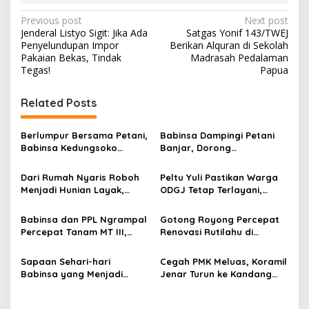
P
Previous post
Next post
Jenderal Listyo Sigit: Jika Ada
Satgas Yonif 143/TWEJ
o
Penyelundupan Impor
Berikan Alquran di Sekolah
s
Pakaian Bekas, Tindak
Madrasah Pedalaman
Tegas!
Papua
t
n
Related Posts
a
v
Berlumpur Bersama Petani,
Babinsa Dampingi Petani
Babinsa Kedungsoko
Banjar, Dorong
i
Tegaskan Pengabdian TNI
Produktivitas dan
g
untuk Ketahanan Pangan
Ketahanan Pangan
Dari Rumah Nyaris Roboh
Peltu Yuli Pastikan Warga
Menjadi Hunian Layak,
ODGJ Tetap Terlayani,
a
Babinsa Kedungwaru
Humanisme TNI Hadir di
t
Wujudkan Harapan Ibu Feri
Tengah Masyarakat
Babinsa dan PPL Ngrampal
Gotong Royong Percepat
i
Percepat Tanam MT III,
Renovasi Rutilahu di
Kejar Target Luas Tambah
Tulungagung, Babinsa
o
Tanam di Sragen
Turun Langsung Bantu
Sapaan Sehari-hari
Cegah PMK Meluas, Koramil
n
Warga
Babinsa yang Menjadi
Jenar Turun ke Kandang
Jembatan Solusi bagi
dan Ingatkan Peternak
Warga Desa
Waspadai Gejala Awal