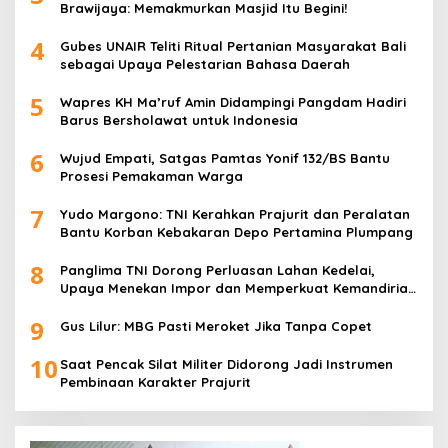
Brawijaya: Memakmurkan Masjid Itu Begini!
4
Gubes UNAIR Teliti Ritual Pertanian Masyarakat Bali
sebagai Upaya Pelestarian Bahasa Daerah
5
Wapres KH Ma’ruf Amin Didampingi Pangdam Hadiri
Barus Bersholawat untuk Indonesia
6
Wujud Empati, Satgas Pamtas Yonif 132/BS Bantu
Prosesi Pemakaman Warga
7
Yudo Margono: TNI Kerahkan Prajurit dan Peralatan
Bantu Korban Kebakaran Depo Pertamina Plumpang
8
Panglima TNI Dorong Perluasan Lahan Kedelai,
Upaya Menekan Impor dan Memperkuat Kemandirian
Pangan
9
Gus Lilur: MBG Pasti Meroket Jika Tanpa Copet
10
Saat Pencak Silat Militer Didorong Jadi Instrumen
Pembinaan Karakter Prajurit