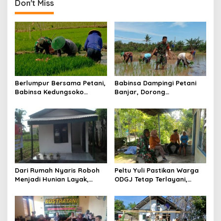
Don't Miss
Berlumpur Bersama Petani,
Babinsa Dampingi Petani
Babinsa Kedungsoko
Banjar, Dorong
Tegaskan Pengabdian TNI
Produktivitas dan
untuk Ketahanan Pangan
Ketahanan Pangan
Dari Rumah Nyaris Roboh
Peltu Yuli Pastikan Warga
Menjadi Hunian Layak,
ODGJ Tetap Terlayani,
Babinsa Kedungwaru
Humanisme TNI Hadir di
Wujudkan Harapan Ibu Feri
Tengah Masyarakat