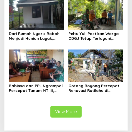
Dari Rumah Nyaris Roboh
Peltu Yuli Pastikan Warga
Menjadi Hunian Layak,
ODGJ Tetap Terlayani,
Babinsa Kedungwaru
Humanisme TNI Hadir di
Wujudkan Harapan Ibu Feri
Tengah Masyarakat
Babinsa dan PPL Ngrampal
Gotong Royong Percepat
Percepat Tanam MT III,
Renovasi Rutilahu di
Kejar Target Luas Tambah
Tulungagung, Babinsa
Tanam di Sragen
Turun Langsung Bantu
Warga
View More