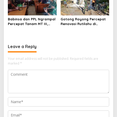
Babinsa dan PPL Ngrampal
Gotong Royong Percepat
Percepat Tanam MT III,
Renovasi Rutilahu di
Kejar Target Luas Tambah
Tulungagung, Babinsa
Tanam di Sragen
Turun Langsung Bantu
Warga
Leave a Reply
Your email address will not be published.
Required fields are
marked
*