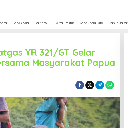
ndra
Sepakbola
Daihatsu
Partai Politik
Sepakbola Kita
Banjir Jaka
atgas YR 321/GT Gelar
ersama Masyarakat Papua