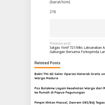
(barat/tom)
216
P
Previous post
Satgas Yonif 721/Mks Laksanakan A
o
Gabungan Bersama Forkopimda Lan
s
t
Related Posts
n
Bakti TNI AD Gelar Operasi Katarak Gratis u
a
Warga Madura
v
Pos Bolakme Layani Kesehatan Warga dari
i
ke Rumah di Papua Pegunungan
g
a
Pimpin Khitan Massal, Danrem 083/Bdj Tega