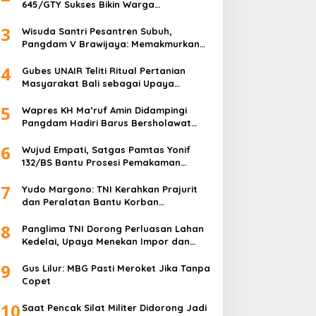
645/GTY Sukses Bikin Warga
Perbatasan Serahkan Senpi Rakitan
3
Wisuda Santri Pesantren Subuh,
Pangdam V Brawijaya: Memakmurkan
Masjid Itu Begini!
4
Gubes UNAIR Teliti Ritual Pertanian
Masyarakat Bali sebagai Upaya
Pelestarian Bahasa Daerah
5
Wapres KH Ma’ruf Amin Didampingi
Pangdam Hadiri Barus Bersholawat
untuk Indonesia
6
Wujud Empati, Satgas Pamtas Yonif
132/BS Bantu Prosesi Pemakaman
Warga
7
Yudo Margono: TNI Kerahkan Prajurit
dan Peralatan Bantu Korban
Kebakaran Depo Pertamina Plumpang
8
Panglima TNI Dorong Perluasan Lahan
Kedelai, Upaya Menekan Impor dan
Memperkuat Kemandirian Pangan
9
Gus Lilur: MBG Pasti Meroket Jika Tanpa
Copet
10
Saat Pencak Silat Militer Didorong Jadi