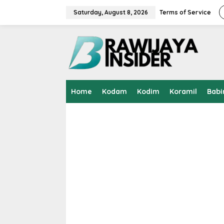
S
k
Saturday, August 8, 2026
Terms of Service
i
p
t
o
c
o
n
t
Home
Kodam
Kodim
Koramil
Babi
e
n
t