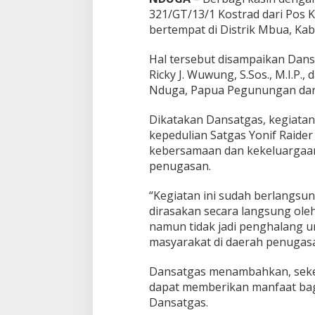
p
321/GT/13/1 Kostrad dari Pos 
u
a
bertempat di Distrik Mbua, K
P
e
Hal tersebut disampaikan Dansa
g
Ricky J. Wuwung, S.Sos., M.I.P.,
u
Nduga, Papua Pegunungan dan di
n
u
n
Dikatakan Dansatgas, kegiatan
g
kepedulian Satgas Yonif Raide
a
kebersamaan dan kekeluargaan
n
penugasan.
“Kegiatan ini sudah berlangsun
dirasakan secara langsung oleh
namun tidak jadi penghalang 
masyarakat di daerah penugasan
Dansatgas menambahkan, sekeci
dapat memberikan manfaat bag
Dansatgas.