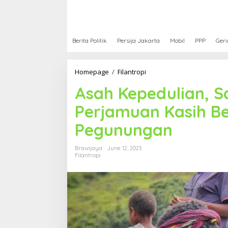
Berita Politik
Persija Jakarta
Mobil
PPP
Geri
Homepage
/
Filantropi
A
s
Asah Kepedulian, S
a
h
Perjamuan Kasih B
K
e
Pegunungan
p
e
d
Brawijaya
June 12, 2023
u
Filantropi
l
i
a
n
,
S
a
t