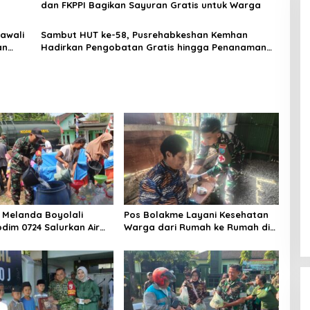
dan FKPPI Bagikan Sayuran Gratis untuk Warga
jawali
Sambut HUT ke-58, Pusrehabkeshan Kemhan
an
Hadirkan Pengobatan Gratis hingga Penanaman
Mangrove di Pesisir Tangerang
Melanda Boyolali
Pos Bolakme Layani Kesehatan
odim 0724 Salurkan Air
Warga dari Rumah ke Rumah di
Papua Pegunungan