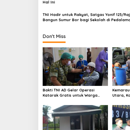
Hal Ini
t
i
TNI Hadir untuk Rakyat, Satgas Yonif 123/Ra
Bangun Sumur Bor bagi Sekolah di Pedalam
o
Mappi
n
Don't Miss
Bakti TNI AD Gelar Operasi
Kemarau 
Katarak Gratis untuk Warga
Utara, K
Madura
Bersih