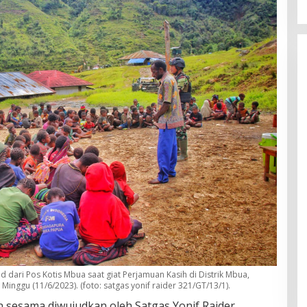
d dari Pos Kotis Mbua saat giat Perjamuan Kasih di Distrik Mbua,
nggu (11/6/2023). (foto: satgas yonif raider 321/GT/13/1).
 sesama diwujudkan oleh Satgas Yonif Raider