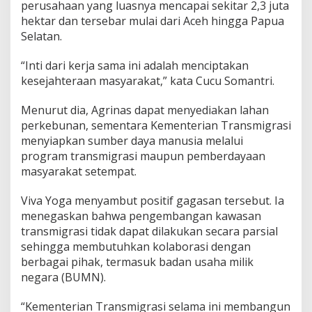
perusahaan yang luasnya mencapai sekitar 2,3 juta
h
hektar dan tersebar mulai dari Aceh hingga Papua
k
a
Selatan.
n
u
“Inti dari kerja sama ini adalah menciptakan
n
kesejahteraan masyarakat,” kata Cucu Somantri.
t
u
k
Menurut dia, Agrinas dapat menyediakan lahan
P
perkebunan, sementara Kementerian Transmigrasi
e
menyiapkan sumber daya manusia melalui
r
program transmigrasi maupun pemberdayaan
k
masyarakat setempat.
u
a
t
Viva Yoga menyambut positif gagasan tersebut. Ia
K
menegaskan bahwa pengembangan kawasan
e
transmigrasi tidak dapat dilakukan secara parsial
s
sehingga membutuhkan kolaborasi dengan
e
j
berbagai pihak, termasuk badan usaha milik
a
negara (BUMN).
h
t
“Kementerian Transmigrasi selama ini membangun
e