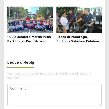
Warga Papua Semarakkan
Kamtibmas
HUT RI
1.000 Bendera Merah Putih
Reses di Ponorogo,
Berkibar di Perbatasan
Sartono Salurkan Puluhan
Sambas
Motor Pengangkut Sampah
Leave a Reply
Your email address will not be published.
Required fields are
marked
*