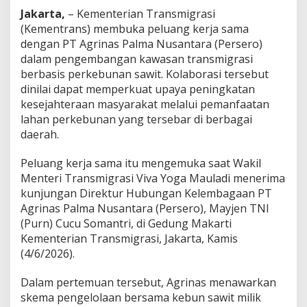
a
Jakarta,
– Kementerian Transmigrasi
r
(Kementrans) membuka peluang kerja sama
S
dengan PT Agrinas Palma Nusantara (Persero)
a
w
dalam pengembangan kawasan transmigrasi
i
berbasis perkebunan sawit. Kolaborasi tersebut
t
dinilai dapat memperkuat upaya peningkatan
,
kesejahteraan masyarakat melalui pemanfaatan
T
r
lahan perkebunan yang tersebar di berbagai
a
daerah.
n
s
Peluang kerja sama itu mengemuka saat Wakil
m
Menteri Transmigrasi Viva Yoga Mauladi menerima
i
g
kunjungan Direktur Hubungan Kelembagaan PT
r
Agrinas Palma Nusantara (Persero), Mayjen TNI
a
(Purn) Cucu Somantri, di Gedung Makarti
s
Kementerian Transmigrasi, Jakarta, Kamis
i
(4/6/2026).
D
i
a
Dalam pertemuan tersebut, Agrinas menawarkan
r
skema pengelolaan bersama kebun sawit milik
a