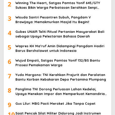
2
Winning The Heart, Satgas Pamtas Yonif 645/GTY
Sukses Bikin Warga Perbatasan Serahkan Senpi
Rakitan
3
Wisuda Santri Pesantren Subuh, Pangdam V
Brawijaya: Memakmurkan Masjid Itu Begini!
4
Gubes UNAIR Teliti Ritual Pertanian Masyarakat Bali
sebagai Upaya Pelestarian Bahasa Daerah
5
Wapres KH Ma’ruf Amin Didampingi Pangdam Hadiri
Barus Bersholawat untuk Indonesia
6
Wujud Empati, Satgas Pamtas Yonif 132/BS Bantu
Prosesi Pemakaman Warga
7
Yudo Margono: TNI Kerahkan Prajurit dan Peralatan
Bantu Korban Kebakaran Depo Pertamina Plumpang
8
Panglima TNI Dorong Perluasan Lahan Kedelai,
Upaya Menekan Impor dan Memperkuat Kemandirian
Pangan
9
Gus Lilur: MBG Pasti Meroket Jika Tanpa Copet
10
Saat Pencak Silat Militer Didorong Jadi Instrumen