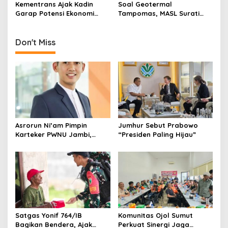
n
Kementrans Ajak Kadin
Soal Geotermal
Garap Potensi Ekonomi
Tampomas, MASL Surati
Kawasan Transmigrasi
Parpol dan Desak DPRD
Buka Dokumen Proyek
Don't Miss
Asrorun Ni’am Pimpin
Jumhur Sebut Prabowo
Karteker PWNU Jambi,
“Presiden Paling Hijau”
Pengamat: Figur Pemimpin
Muda Visioner untuk Abad
Kedua NU
Satgas Yonif 764/IB
Komunitas Ojol Sumut
Bagikan Bendera, Ajak
Perkuat Sinergi Jaga