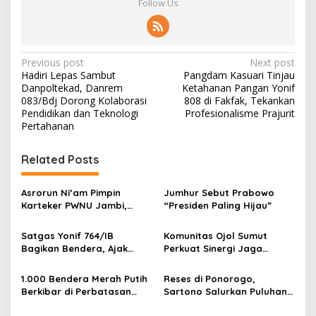
Follow Us
P
Previous post
Next post
Hadiri Lepas Sambut
Pangdam Kasuari Tinjau
o
Danpoltekad, Danrem
Ketahanan Pangan Yonif
s
083/Bdj Dorong Kolaborasi
808 di Fakfak, Tekankan
Pendidikan dan Teknologi
Profesionalisme Prajurit
t
Pertahanan
n
Related Posts
a
v
Asrorun Ni’am Pimpin
Jumhur Sebut Prabowo
i
Karteker PWNU Jambi,
“Presiden Paling Hijau”
g
Pengamat: Figur Pemimpin
Muda Visioner untuk Abad
Satgas Yonif 764/IB
Komunitas Ojol Sumut
a
Kedua NU
Bagikan Bendera, Ajak
Perkuat Sinergi Jaga
t
Warga Papua Semarakkan
Kamtibmas
HUT RI
i
1.000 Bendera Merah Putih
Reses di Ponorogo,
Berkibar di Perbatasan
Sartono Salurkan Puluhan
o
Sambas
Motor Pengangkut Sampah