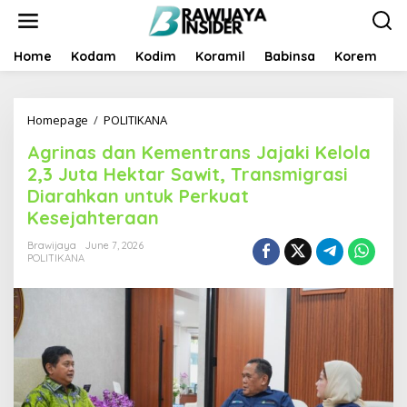
S
k
i
p
Home
Kodam
Kodim
Koramil
Babinsa
Korem
B
t
o
c
Homepage
/
POLITIKANA
A
o
g
n
Agrinas dan Kementrans Jajaki Kelola
r
t
i
e
2,3 Juta Hektar Sawit, Transmigrasi
n
n
Diarahkan untuk Perkuat
a
t
Kesejahteraan
s
d
Brawijaya
June 7, 2026
a
POLITIKANA
n
K
e
m
e
n
t
r
a