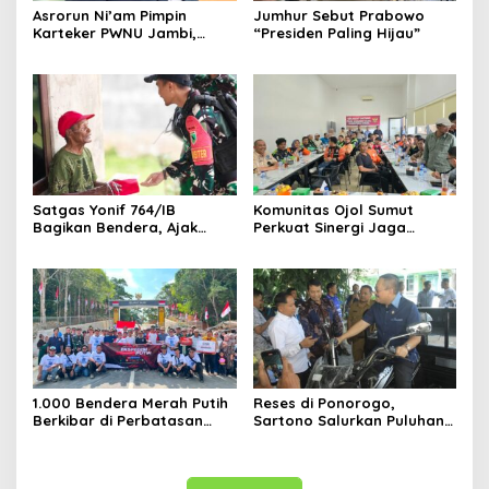
Asrorun Ni’am Pimpin
Jumhur Sebut Prabowo
Karteker PWNU Jambi,
“Presiden Paling Hijau”
Pengamat: Figur Pemimpin
Muda Visioner untuk Abad
Kedua NU
Satgas Yonif 764/IB
Komunitas Ojol Sumut
Bagikan Bendera, Ajak
Perkuat Sinergi Jaga
Warga Papua Semarakkan
Kamtibmas
HUT RI
1.000 Bendera Merah Putih
Reses di Ponorogo,
Berkibar di Perbatasan
Sartono Salurkan Puluhan
Sambas
Motor Pengangkut Sampah