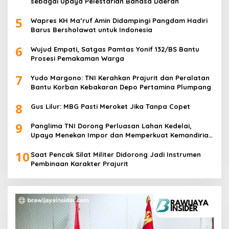
sebagai Upaya Pelestarian Bahasa Daerah
5
Wapres KH Ma’ruf Amin Didampingi Pangdam Hadiri
Barus Bersholawat untuk Indonesia
6
Wujud Empati, Satgas Pamtas Yonif 132/BS Bantu
Prosesi Pemakaman Warga
7
Yudo Margono: TNI Kerahkan Prajurit dan Peralatan
Bantu Korban Kebakaran Depo Pertamina Plumpang
8
Gus Lilur: MBG Pasti Meroket Jika Tanpa Copet
9
Panglima TNI Dorong Perluasan Lahan Kedelai,
Upaya Menekan Impor dan Memperkuat Kemandirian
Pangan
10
Saat Pencak Silat Militer Didorong Jadi Instrumen
Pembinaan Karakter Prajurit