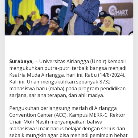
g
i
n
i
P
e
s
a
n
S
a
Surabaya,
– Universitas Airlangga (Unair) kembali
n
mengukuhkan putra-putri terbaik bangsa menjadi
g
Ksatria Muda Airlangga, hari ini, Rabu (14/8/2024).
R
e
Kali ini, Unair mengukuhkan sebanyak 8732
k
mahasiswa baru (maba) pada program pendidikan
t
sarjana, sarjana terapan, dan ahli madya.
o
r
Pengukuhan berlangsung meriah di Airlangga
Convention Center (ACC), Kampus MERR-C. Rektor
Unair Moh Nasih menyampaikan bahwa
mahasiswa Unair harus belajar dengan serius dan
sebaik mungkin agar bisa menjadi pemimpin hebat