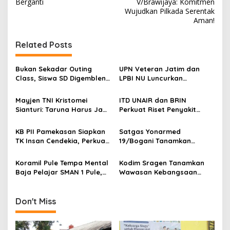
s
Berganti
V/Brawijaya: Komitmen
Wujudkan Pilkada Serentak
t
Aman!
n
Related Posts
a
v
Bukan Sekadar Outing
UPN Veteran Jatim dan
i
Class, Siswa SD Digembleng
LPBI NU Luncurkan
g
Disiplin ala TNI
“Keluarga Siaga” Perkuat
Ketangguhan Bencana
Mayjen TNI Kristomei
ITD UNAIR dan BRIN
a
Sianturi: Taruna Harus Jadi
Perkuat Riset Penyakit
t
Teladan di Sekolah Rakyat
Tropis untuk Kemandirian
Kesehatan Nasional
i
KB PII Pamekasan Siapkan
Satgas Yonarmed
TK Insan Cendekia, Perkuat
19/Bogani Tanamkan
o
Fondasi Karakter Generasi
Nasionalisme Pelajar
n
Bangsa Sejak Dini
Perbatasan
Koramil Pule Tempa Mental
Kodim Sragen Tanamkan
Baja Pelajar SMAN 1 Pule,
Wawasan Kebangsaan
Mountaineering Jadi
Saat MPLS, Ingatkan
Wahana Pendidikan
Pelajar Tentang Hal Ini
Karakter
Don't Miss