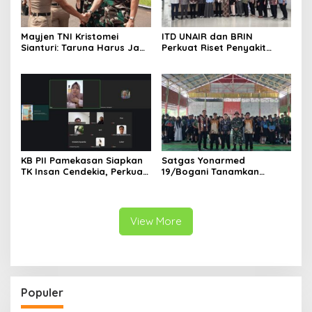
Mayjen TNI Kristomei
ITD UNAIR dan BRIN
Sianturi: Taruna Harus Jadi
Perkuat Riset Penyakit
Teladan di Sekolah Rakyat
Tropis untuk Kemandirian
Kesehatan Nasional
KB PII Pamekasan Siapkan
Satgas Yonarmed
TK Insan Cendekia, Perkuat
19/Bogani Tanamkan
Fondasi Karakter Generasi
Nasionalisme Pelajar
Bangsa Sejak Dini
Perbatasan
View More
Populer