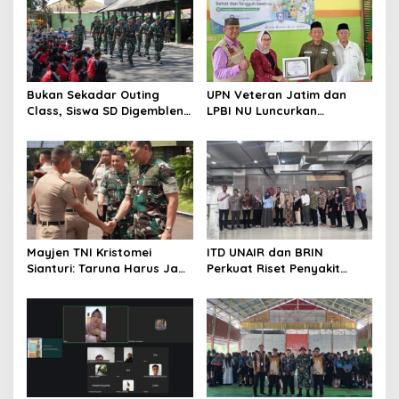
Bukan Sekadar Outing
UPN Veteran Jatim dan
Class, Siswa SD Digembleng
LPBI NU Luncurkan
Disiplin ala TNI
“Keluarga Siaga” Perkuat
Ketangguhan Bencana
Mayjen TNI Kristomei
ITD UNAIR dan BRIN
Sianturi: Taruna Harus Jadi
Perkuat Riset Penyakit
Teladan di Sekolah Rakyat
Tropis untuk Kemandirian
Kesehatan Nasional