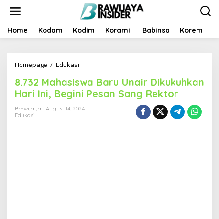
S
k
i
p
Home
Kodam
Kodim
Koramil
Babinsa
Korem
B
t
o
c
Homepage
/
Edukasi
8
o
.
n
8.732 Mahasiswa Baru Unair Dikukuhkan
7
t
3
e
Hari Ini, Begini Pesan Sang Rektor
2
n
M
t
Brawijaya
August 14, 2024
Edukasi
a
h
a
s
i
s
w
a
B
a
r
u