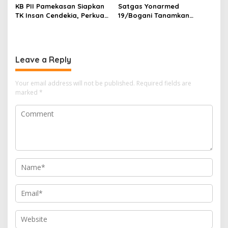
KB PII Pamekasan Siapkan
Satgas Yonarmed
TK Insan Cendekia, Perkuat
19/Bogani Tanamkan
Fondasi Karakter Generasi
Nasionalisme Pelajar
Bangsa Sejak Dini
Perbatasan
Leave a Reply
Your email address will not be published.
Required fields are
marked
*