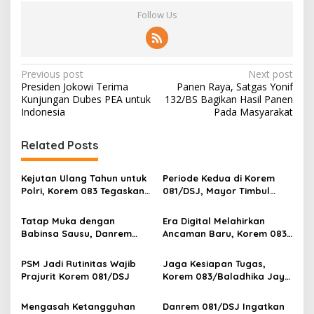
Follow Us
P
Previous post
Next post
Presiden Jokowi Terima
Panen Raya, Satgas Yonif
o
Kunjungan Dubes PEA untuk
132/BS Bagikan Hasil Panen
s
Indonesia
Pada Masyarakat
t
Related Posts
n
a
Kejutan Ulang Tahun untuk
Periode Kedua di Korem
v
Polri, Korem 083 Tegaskan
081/DSJ, Mayor Timbul
Sinergi Menjaga Kota
Resmi Jabat Kasilog
i
Malang
Tatap Muka dengan
Era Digital Melahirkan
g
Babinsa Sausu, Danrem
Ancaman Baru, Korem 083
Tadulako Kirim Pesan
Ajak Masyarakat Perkuat
a
Penting untuk Prajurit
Ketahanan Bangsa
PSM Jadi Rutinitas Wajib
Jaga Kesiapan Tugas,
t
Prajurit Korem 081/DSJ
Korem 083/Baladhika Jaya
i
Gelar Tes Kebugaran
Prajurit
Mengasah Ketangguhan
Danrem 081/DSJ Ingatkan
o