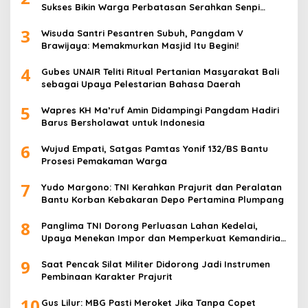
Sukses Bikin Warga Perbatasan Serahkan Senpi
Rakitan
3
Wisuda Santri Pesantren Subuh, Pangdam V
Brawijaya: Memakmurkan Masjid Itu Begini!
4
Gubes UNAIR Teliti Ritual Pertanian Masyarakat Bali
sebagai Upaya Pelestarian Bahasa Daerah
5
Wapres KH Ma’ruf Amin Didampingi Pangdam Hadiri
Barus Bersholawat untuk Indonesia
6
Wujud Empati, Satgas Pamtas Yonif 132/BS Bantu
Prosesi Pemakaman Warga
7
Yudo Margono: TNI Kerahkan Prajurit dan Peralatan
Bantu Korban Kebakaran Depo Pertamina Plumpang
8
Panglima TNI Dorong Perluasan Lahan Kedelai,
Upaya Menekan Impor dan Memperkuat Kemandirian
Pangan
9
Saat Pencak Silat Militer Didorong Jadi Instrumen
Pembinaan Karakter Prajurit
10
Gus Lilur: MBG Pasti Meroket Jika Tanpa Copet