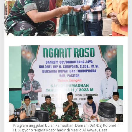
e
l
I
n
f
H
.
S
u
g
i
y
o
n
o
"
N
g
a
r
i
t
R
o
Program unggulan bulan Ramadhan, Danrem 081/DSJ Kolonel Inf
s
H. Sugiyono “Ngarit Roso” hadir di Masjid Al Awwal, Desa