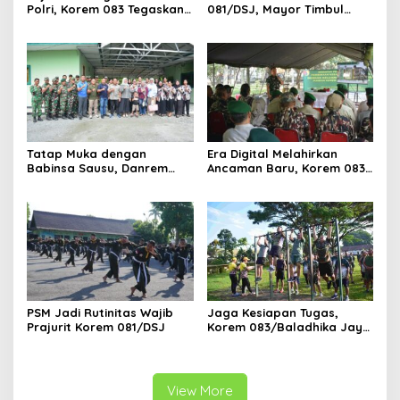
Polri, Korem 083 Tegaskan
081/DSJ, Mayor Timbul
Sinergi Menjaga Kota
Resmi Jabat Kasilog
Malang
Tatap Muka dengan
Era Digital Melahirkan
Babinsa Sausu, Danrem
Ancaman Baru, Korem 083
Tadulako Kirim Pesan
Ajak Masyarakat Perkuat
Penting untuk Prajurit
Ketahanan Bangsa
PSM Jadi Rutinitas Wajib
Jaga Kesiapan Tugas,
Prajurit Korem 081/DSJ
Korem 083/Baladhika Jaya
Gelar Tes Kebugaran
Prajurit
View More