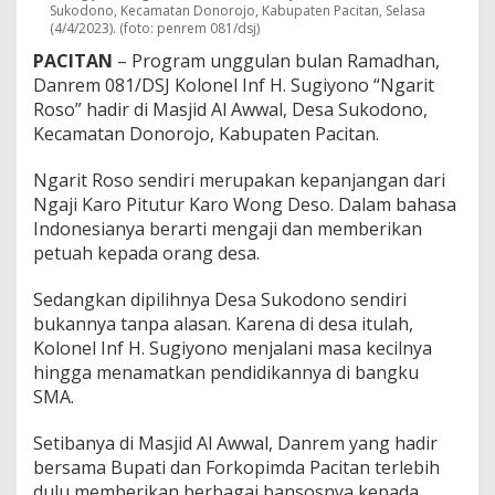
Sukodono, Kecamatan Donorojo, Kabupaten Pacitan, Selasa
o
(4/4/2023). (foto: penrem 081/dsj)
"
d
PACITAN
– Program unggulan bulan Ramadhan,
i
Danrem 081/DSJ Kolonel Inf H. Sugiyono “Ngarit
T
Roso” hadir di Masjid Al Awwal, Desa Sukodono,
a
n
Kecamatan Donorojo, Kabupaten Pacitan.
a
h
Ngarit Roso sendiri merupakan kepanjangan dari
K
Ngaji Karo Pitutur Karo Wong Deso. Dalam bahasa
e
Indonesianya berarti mengaji dan memberikan
l
a
petuah kepada orang desa.
h
i
Sedangkan dipilihnya Desa Sukodono sendiri
r
bukannya tanpa alasan. Karena di desa itulah,
a
Kolonel Inf H. Sugiyono menjalani masa kecilnya
n
n
hingga menamatkan pendidikannya di bangku
y
SMA.
a
Setibanya di Masjid Al Awwal, Danrem yang hadir
bersama Bupati dan Forkopimda Pacitan terlebih
dulu memberikan berbagai bansosnya kepada