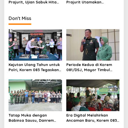
Prajurit, Ujian Sabuk Hitam
Prajurit Utamakan
n
PSM Digelar di Korem
Keamanan Selama Cuti
051/Wijayakarta
Lebaran
Don't Miss
Kejutan Ulang Tahun untuk
Periode Kedua di Korem
Polri, Korem 083 Tegaskan
081/DSJ, Mayor Timbul
Sinergi Menjaga Kota
Resmi Jabat Kasilog
Malang
Tatap Muka dengan
Era Digital Melahirkan
Babinsa Sausu, Danrem
Ancaman Baru, Korem 083
Tadulako Kirim Pesan
Ajak Masyarakat Perkuat