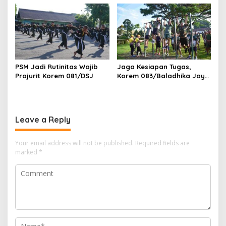
Penting untuk Prajurit
Ketahanan Bangsa
PSM Jadi Rutinitas Wajib
Jaga Kesiapan Tugas,
Prajurit Korem 081/DSJ
Korem 083/Baladhika Jaya
Gelar Tes Kebugaran
Prajurit
Leave a Reply
Your email address will not be published.
Required fields are
marked
*