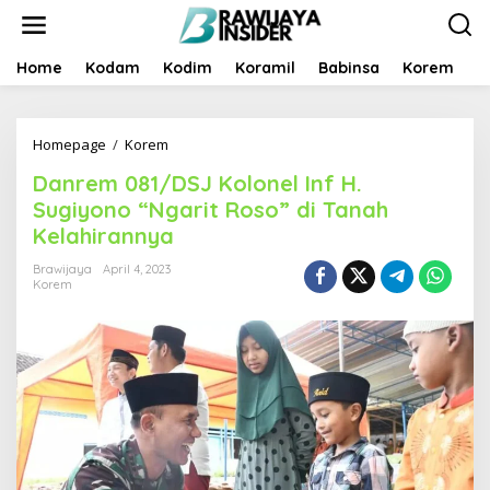
S
k
i
p
Home
Kodam
Kodim
Koramil
Babinsa
Korem
B
t
o
c
Homepage
/
Korem
D
o
a
n
Danrem 081/DSJ Kolonel Inf H.
n
t
r
e
Sugiyono “Ngarit Roso” di Tanah
e
n
Kelahirannya
m
t
0
Brawijaya
April 4, 2023
8
Korem
1
/
D
S
J
K
o
l
o
n